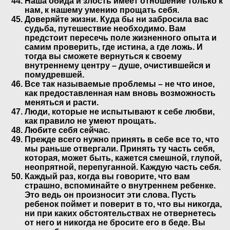
Наша обида и злость имеет отношение только к
нам, к нашему умению прощать себя.
Доверяйте жизни. Куда бы ни забросила вас
судьба, путешествие необходимо. Вам
предстоит пересечь поле жизненного опыта и
самим проверить, где истина, а где ложь. И
тогда вы сможете вернуться к своему
внутреннему центру – душе, очистившейся и
помудревшей.
Все так называемые проблемы – не что иное,
как предоставленная нам вновь возможность
меняться и расти.
Люди, которые не испытывают к себе любви,
как правило не умеют прощать.
Любите себя сейчас.
Прежде всего нужно принять в себе все то, что
мы раньше отвергали. Принять ту часть себя,
которая, может быть, кажется смешной, глупой,
неопрятной, перепуганной. Каждую часть себя.
Каждый раз, когда вы говорите, что вам
страшно, вспоминайте о внутреннем ребенке.
Это ведь он произносит эти слова. Пусть
ребенок поймет и поверит в то, что вы никогда,
ни при каких обстоятельствах не отвернетесь
от него и никогда не бросите его в беде. Вы