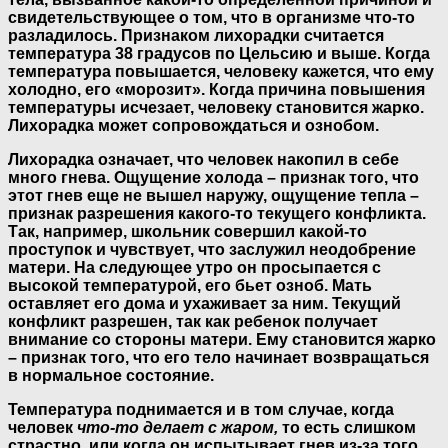
свидетельствующее о том, что в организме что-то
разладилось. Признаком лихорадки считается
температура 38 градусов по Цельсию и выше. Когда
температура повышается, человеку кажется, что ему
холодно, его «морозит». Когда причина повышения
температуры исчезает, человеку становится жарко.
Лихорадка может сопровождаться и ознобом.
Лихорадка означает, что человек накопил в себе
много гнева. Ощущение холода – признак того, что
этот гнев еще не вышел наружу, ощущение тепла –
признак разрешения какого-то текущего конфликта.
Так, например, школьник совершил какой-то
проступок и чувствует, что заслужил неодобрение
матери. На следующее утро он просыпается с
высокой температурой, его бьет озноб. Мать
оставляет его дома и ухаживает за ним. Текущий
конфликт разрешен, так как ребенок получает
внимание со стороны матери. Ему становится жарко
– признак того, что его тело начинает возвращаться
в нормальное состояние.
Температура поднимается и в том случае, когда
человек
что-то делает с жаром,
то есть слишком
страстно, или когда он испытывает гнев из-за того,