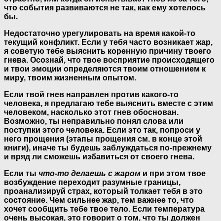
что события развиваются не так, как ему хотелось
бы.
Недостаточно урегулировать на время какой-то
текущий конфликт. Если у тебя часто возникает жар,
я советую тебе выяснить коренную причину твоего
гнева. Осознай, что твое восприятие происходящего
и твои эмоции определяются твоим отношением к
миру, твоим жизненным опытом.
Если твой гнев направлен против какого-то
человека, я предлагаю тебе выяснить вместе с этим
человеком, насколько этот гнев обоснован.
Возможно, ты неправильно понял слова или
поступки этого человека. Если это так, попроси у
него прощения (этапы прощения см. в конце этой
книги), иначе ты будешь заблуждаться по-прежнему
и вряд ли сможешь избавиться от своего гнева.
Если ты
что-то делаешь с жаром
и при этом твое
возбуждение переходит разумные границы,
проанализируй страх, который толкает тебя в это
состояние. Чем сильнее жар, тем важнее то, что
хочет сообщить тебе твое тело. Если температура
очень высокая, это говорит о том, что ты должен