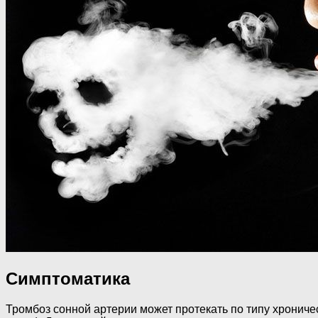
Симптоматика
Тромбоз сонной артерии может протекать по типу хронич