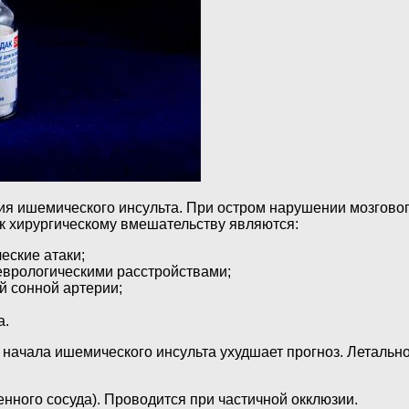
ия ишемического инсульта. При остром нарушении мозгово
 к хирургическому вмешательству являются:
ские атаки;
еврологическими расстройствами;
й сонной артерии;
а.
начала ишемического инсульта ухудшает прогноз. Летально
нного сосуда). Проводится при частичной окклюзии.