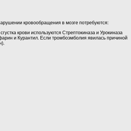
 нарушении кровообращения в мозге потребуются:
сгустка крови используются Стрептокиназа и Урокиназа
фарин и Курантил. Если тромбоэмболия явилась причиной
).