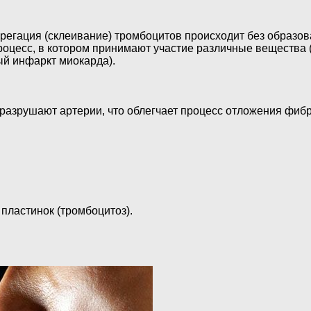
егация (склеивание) тромбоцитов происходит без образова
процесс, в котором принимают участие различные вещества 
ый инфаркт миокарда).
 разрушают артерии, что облегчает процесс отложения фиб
пластинок (тромбоцитоз).