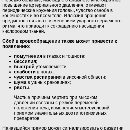
повышение артериального давления, отмечают
периодические кружения головы, чувство озноба в
конечностях и во всем теле. Иллюзия вращения
предметов связана с изменением ударного сердечного
ритма, что приводит к сокращению насыщения
кислородом тканей.
Сбой в кровообращении также может привести к
появлению:
помутнения
в глазах и тошноте;
бессилия
;
быстрой
утомляемости;
слабости
в ногах;
чувства распирания
в височной области;
шума
в ушных раковинах;
рвоты
.
Частые причины вертиго при высоком
давлении связаны с резкой переменой
положения тела, изменением метеоусловий,
приемом значительных доз гипотензивных
препаратов.
Начавшийся тремор может сигнализировать о развитии