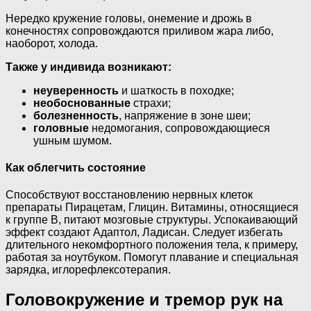
Нередко кружение головы, онемение и дрожь в
конечностях сопровождаются приливом жара либо,
наоборот, холода.
Также у индивида возникают:
неуверенность
и шаткость в походке;
необоснованные
страхи;
болезненность
, напряжение в зоне шеи;
головные
недомогания, сопровождающиеся
ушным шумом.
Как облегчить состояние
Способствуют восстановлению нервных клеток
препараты Пирацетам, Глицин. Витамины, относящиеся
к группе B, питают мозговые структуры. Успокаивающий
эффект создают Адаптол, Ладисан. Следует избегать
длительного некомфортного положения тела, к примеру,
работая за ноутбуком. Помогут плавание и специальная
зарядка, иглорефлексотерапия.
Головокружение и тремор рук на