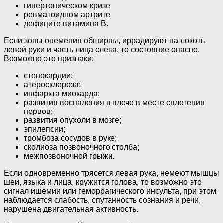
гипертоническом кризе;
ревматоидном артрите;
дефиците витамина В.
Если зоны онемения обширны, иррадируют на локоть
левой руки и часть лица слева, то состояние опасно.
Возможно это признаки:
стенокардии;
атеросклероза;
инфаркта миокарда;
развития воспаления в плече в месте сплетения
нервов;
развития опухоли в мозге;
эпилепсии;
тромбоза сосудов в руке;
сколиоза позвоночного столба;
межпозвоночной грыжи.
Если одновременно трясется левая рука, немеют мышцы
шеи, языка и лица, кружится голова, то возможно это
сигнал ишемии или геморрагического инсульта, при этом
наблюдается слабость, спутанность сознания и речи,
нарушена двигательная активность.