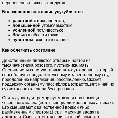
перенесенных тяжелых недугах.
Болезненное состояние усугубляется:
расстройством
аппетита;
повышенной
утомляемостью;
усиленной
потливостью;
болью
в области груди;
чувством
тяжести в голове.
Как облегчить состояние
Действенными являются отвары и настои из
тысячелистника розового, пустырника, мяты.
Специалисты советуют применять аутотренинг, который
способствует продолжительному и качественному сну,
преодолению напряжения, расслаблению. Окажет
поддержку организму пассифлора (страстоцвет) и чай из
сухих головок клевера бело-розового.
Снять дурноту и тремор рук можно и при помощи
чесночного масла (есть в специализированных аптеках).
Его смешивают с качественной водкой либо
разбавленным спиртом (1 ст. л. маслица вводят в
алкоголь). Смесь, втертая в виски и лоб, поможет