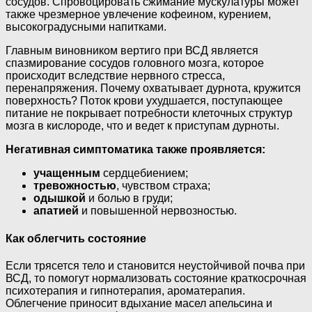
сосудов. Спровоцировать сжимание мускулатуры может
также чрезмерное увлечение кофеином, курением,
высокоградусными напитками.
Главным виновником вертиго при ВСД является
спазмирование сосудов головного мозга, которое
происходит вследствие нервного стресса,
перенапряжения. Почему охватывает дурнота, кружится
поверхность? Поток крови ухудшается, поступающее
питание не покрывает потребности клеточных структур
мозга в кислороде, что и ведет к приступам дурноты.
Негативная симптоматика также проявляется:
учащенным
сердцебиением;
тревожностью
, чувством страха;
одышкой
и болью в груди;
апатией
и повышенной нервозностью.
Как облегчить состояние
Если трясется тело и становится неустойчивой почва при
ВСД, то помогут нормализовать состояние краткосрочная
психотерапия и гипнотерапия, ароматерапия.
Облегчение приносит вдыхание масел апельсина и