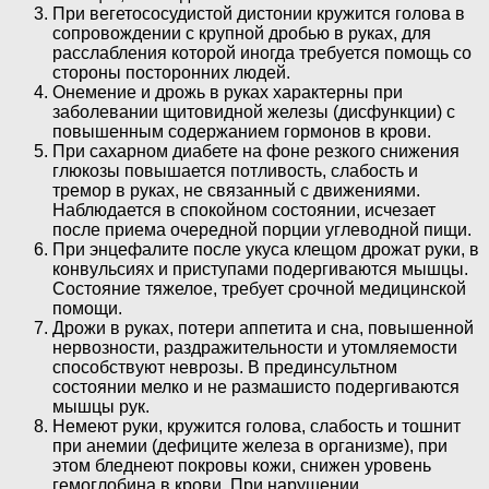
При вегетососудистой дистонии кружится голова в
сопровождении с крупной дробью в руках, для
расслабления которой иногда требуется помощь со
стороны посторонних людей.
Онемение и дрожь в руках характерны при
заболевании щитовидной железы (дисфункции) с
повышенным содержанием гормонов в крови.
При сахарном диабете на фоне резкого снижения
глюкозы повышается потливость, слабость и
тремор в руках, не связанный с движениями.
Наблюдается в спокойном состоянии, исчезает
после приема очередной порции углеводной пищи.
При энцефалите после укуса клещом дрожат руки, в
конвульсиях и приступами подергиваются мышцы.
Состояние тяжелое, требует срочной медицинской
помощи.
Дрожи в руках, потери аппетита и сна, повышенной
нервозности, раздражительности и утомляемости
способствуют неврозы. В прединсультном
состоянии мелко и не размашисто подергиваются
мышцы рук.
Немеют руки, кружится голова, слабость и тошнит
при анемии (дефиците железа в организме), при
этом бледнеют покровы кожи, снижен уровень
гемоглобина в крови. При нарушении