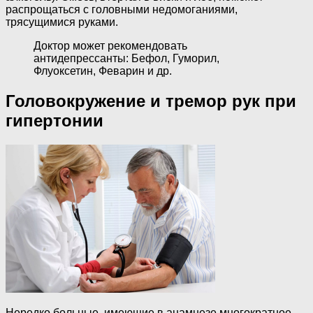
распрощаться с головными недомоганиями,
трясущимися руками.
Доктор может рекомендовать
антидепрессанты: Бефол, Гуморил,
Флуоксетин, Феварин и др.
Головокружение и тремор рук при
гипертонии
Нередко больные, имеющие в анамнезе многократное