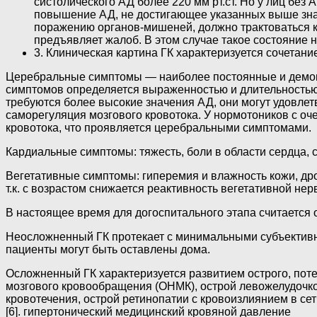
систолического АД более 220 мм рт.ст. Но у лиц без 
повышение АД, не достигающее указанных выше знач
поражению органов-мишеней, должно трактоваться ка
предъявляет жалоб. В этом случае такое состояние не
3. Клиническая картина ГК характеризуется сочетани
Церебральные симптомы — наиболее постоянные и демонст
симптомов определяется выраженностью и длительностью
требуются более высокие значения АД, они могут удовлетв
саморегуляция мозгового кровотока. У нормотоников с оч
кровотока, что проявляется церебральными симптомами.
Кардиальные симптомы: тяжесть, боли в области сердца, 
Вегетативные симптомы: гиперемия и влажность кожи, дрож
т.к. с возрастом снижается реактивность вегетативной не
В настоящее время для догоспитального этапа считается
Неосложненный ГК протекает с минимальными субъектив
пациенты могут быть оставлены дома.
Осложненный ГК характеризуется развитием острого, пот
мозгового кровообращения (ОНМК), острой левожелудочко
кровотечения, острой ретинопатии с кровоизлиянием в се
[6]. гипертонический медицинский кровяной давление