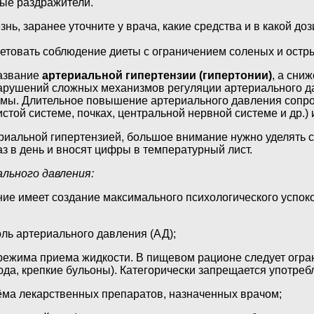
ные раздражители.
нь, заранее уточните у врача, какие средства и в какой д
ветовать соблюдение диеты с ограничением соленых и остр
азвание
артериальной гипертензии (гипертонии)
, а сни
рушений сложных механизмов регуляции артериального дав
темы. Длительное повышение артериального давления сопр
стой системе, почках, центральной нервной системе и др.) 
риальной гипертензией, большое внимание нужно уделять 
з в день и вносят цифры в температурный лист.
льного давления:
ние имеет создание максимального психологического успо
оль артериального давления (АД);
режима приема жидкости. В пищевом рационе следует огран
а, крепкие бульоны). Категорически запрещается употребл
иёма лекарственных препаратов, назначенных врачом;