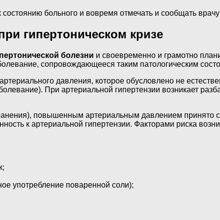
состоянию больного и вовремя отмечать и сообщать врачу 
при гипертоническом кризе
ипертонической болезни
и своевременно и грамотно план
болевание, сопровождающееся таким патологическим состоя
артериального давления, которое обусловлено не естеств
аболевание). При артериальной гипертензии возникает раз
нения), повышенным артериальным давлением принято счит
ность к артериальной гипертензии. Факторами риска возни
к;
ое употребление поваренной соли);