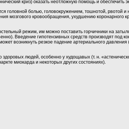
нический криз) оказать неотложную помощь и обеспечить э
я головной болью, головокружением, тошнотой, рвотой и 
ния мозгового кровообращения, ухудшению коронарного к
остельный режим, им можно поставить горчичники на затыл
ивенно). Введение гипотензивных средств производят под 
 может возникнуть резкое падение артериального давления 
 здоровых людей, особенно у худощавых (т. н. «астеническ
аркте миокарда и некоторых других состояниях).