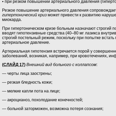
• при резком повышении артериального давления (гиперто
Резкое повышение артериального давления сопровождаетс
гипертонический криз
может привести к развитию наруше
миокарда.
При гипертоническом кризе больным назначают строгий п
вводят гипотензивные средства (40–80 мг лазикса внутр
строгий постельный режим, поскольку при попытке встать
артериальное давление.
Артериальная гипотензия встречается порой у совершенно
заболеваний, возникая, например, при кровотечениях, инф
(СЛАЙД 17)
Внешний вид больного с коллапсом
:
— черты лица заострены;
— резкая бледность кожи;
— мелкие капли пота на лице;
— акроцианоз, похолодание конечностей;
— больной заторможен, возможна потеря сознания;