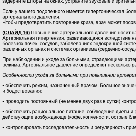
задерните шторы на окнах, устраните звуковые и зритель
Если у вашего подопечного имеется гипертоническая болез
артериального давления.
Чтобы предотвратить повторение криза, врач может посо
(СЛАЙД 16)
Повышение артериального давления носит н
Артериальная гипертензия, развивающаяся вследствие на
болезнях почек, сосудов, заболеваниях эндокринной сис
различных органах и системах организма (сердечно-сосуди
При наблюдении и уходе за больными, страдающими арте
режима. Артериальное давление определяют несколько ра
Особенности ухода за больными при повышении артериа
• обеспечить режим, назначенный врачом. Большое значе
и бодрствования;
• проводить постоянный (не менее двух раз в сутки) контр
• обеспечить рациональное питание, соблюдение диеты и 
действующие возбуждающе (кофе, копчености, острые блюд
• контролировать последовательность и регулярность пр