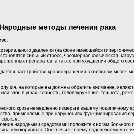
 Народные методы лечения рака
зе.
ртериального давления (на фоне имеющейся гипертоничес
становятся сильный стресс, чрезмерная физическая нагрузк
рственных препаратов, а также при ухудшении общего сост
ается расстройство кровообращения в головном мозге, мог
лучия, на которые вы должны обратить внимание, являютс
или звон в ушах, слабость, головокружение, тошнота, реже
еского криза немедленно измерьте вашему подопечному ар
дства, применяемые при нарушениях функционирования сер
т смысла.
ение народными средствами: положите к ногам больного гор
елина или коринфар. Обеспечьте своему подопечному макс