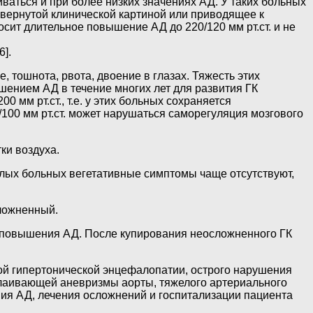
иваться и при более низких значениях АД. У таких больных
звернутой клинической картиной или приводящее к
сит длительное повышение АД до 220/120 мм рт.ст. и не
].
тошнота, рвота, двоение в глазах. Тяжесть этих
ением АД в течение многих лет для развития ГК
 мм рт.ст., т.е. у этих больных сохраняется
100 мм рт.ст. может нарушаться саморегуляция мозгового
ки воздуха.
жилых больных вегетативные симптомы чаще отсутствуют,
сложненный.
повышения АД. После купирования неосложненного ГК
ой гипертонической энцефалопатии, острого нарушения
слаивающей аневризмы аорты, тяжелого артериального
ния АД, лечения осложнений и госпитализации пациента