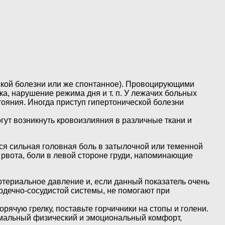
кой болезни или же спонтанное). Провоцирующими
а, нарушение режима дня и т. п. У лежачих больных
ояния. Иногда приступ гипертонической болезни
ут возникнуть кровоизлияния в различные ткани и
я сильная головная боль в затылочной или теменной
 рвота, боли в левой стороне груди, напоминающие
териальное давление и, если данный показатель очень
дечно-сосудистой системы, не помогают при
ячую грелку, поставьте горчичники на стопы и голени.
имальный физический и эмоциональный комфорт,