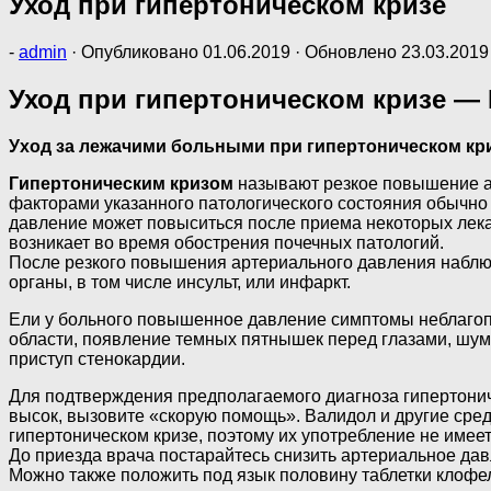
Уход при гипертоническом кризе
-
admin
· Опубликовано
01.06.2019
· Обновлено
23.03.2019
Уход при гипертоническом кризе —
Уход за лежачими больными при гипертоническом кри
Гипертоническим кризом
называют резкое повышение а
факторами указанного патологического состояния обычно 
давление может повыситься после приема некоторых лека
возникает во время обострения почечных патологий.
После резкого повышения артериального давления наблюд
органы, в том числе инсульт, или инфаркт.
Ели у больного повышенное давление симптомы неблагопо
области, появление темных пятнышек перед глазами, шум 
приступ стенокардии.
Для подтверждения предполагаемого диагноза гипертонич
высок, вызовите «скорую помощь». Валидол и другие сре
гипертоническом кризе, поэтому их употребление не имее
До приезда врача постарайтесь снизить артериальное давл
Можно также положить под язык половину таблетки клоф