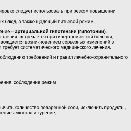
озировке следует использовать при резком повышении
ых блюд, а также щадящий питьевой режим.
жение –
артериальной гипотензии (гипотонии)
.
ления, встречается при гипертонической болезни,
овождается возникновением серьезных изменений в
и требует систематического медицинского лечения.
соблюдению требований и правил лечебно-охранительного
коения, соблюдение режим
ичить количество поваренной соли, исключить продукты,
ение алкоголя и курение;