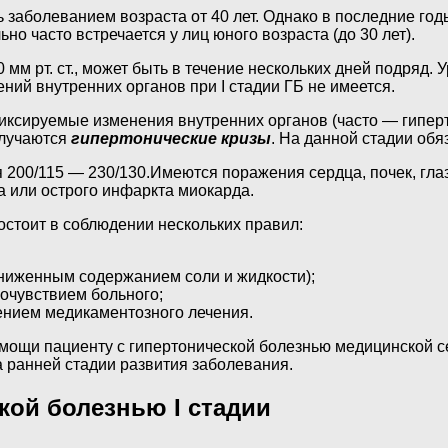
заболеванием возраста от 40 лет. Однако в последние годы
о часто встречается у лиц юного возраста (до 30 лет).
м рт. ст., может быть в течение нескольких дней подряд.
ий внутренних органов при I стадии ГБ не имеется.
ксируемые изменения внутренних органов (часто — гипертр
случаются
гипертонические кризы
. На данной стадии об
00/115 — 230/130.Имеются поражения сердца, почек, глазн
 или острого инфаркта миокарда.
остоит в соблюдении нескольких правил:
ониженным содержанием соли и жидкости);
очувствием больного;
нием медикаментозного лечения.
мощи пациенту с гипертонической болезнью медицинской с
 ранней стадии развития заболевания.
кой болезнью I стадии