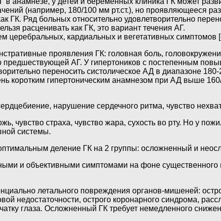
АГ в анамнезе, у детей и беременных клиника ГК может разв
ений (например, 180/100 мм рт.ст.), но проявляющееся ра
к ГК. Ряд больных относительно удовлетворительно перено
льзя расценивать как ГК, это вариант течения АГ.
ем церебральных, кардиальных и вегетативных симптомов [6
ративные проявления ГК: головная боль, головокружение, 
 предшествующей АГ. У гипертоников с постепенным повыш
орительно переносить систолическое АД в диапазоне 180-200
ень коротким гипертоническим анамнезом при АД выше 160/
сердцебиение, нарушение сердечного ритма, чувство нехват
ь, чувство страха, чувство жара, сухость во рту. Но у по
рвной системы.
 оптимальным деление ГК на 2 группы: осложненный и нео
ными и объективными симптомами на фоне существенного 
енциально летального повреждения органов-мишеней: остр
вой недостаточности, острого коронарного синдрома, рас
тчатку глаза. Осложненный ГК требует немедленного сниже