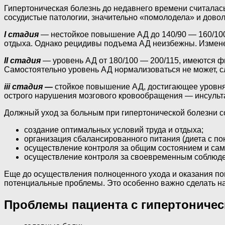
Гипертоническая болезнь до недавнего времени считалась 
сосудистые патологии, значительно «помолодела» и довольн
I стадия
— нестойкое повышение АД до 140/90 — 160/100 м
отдыха. Однако рецидивы подъема АД неизбежны. Изменен
II стадия
— уровень АД от 180/100 — 200/115, имеются фи
Самостоятельно уровень АД нормализоваться не может, 
iii стадия —
стойкое повышение АД, достигающее уровня 2
острого нарушения мозгового кровообращения — инсульта
Должный уход за больным при гипертонической болезни с
создание оптимальных условий труда и отдыха;
организация сбалансированного питания (диета с п
осуществление контроля за общим состоянием и сам
осуществление контроля за своевременным соблюде
Еще до осуществления полноценного ухода и оказания по
потенциальные проблемы. Это особенно важно сделать на
Проблемы пациента с гипертоничес