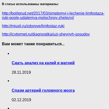
В статье использованы материалы:
http://bolitgrud.net/2017/03/simptomyi-i-lechenie-limfostaza-
ruki-posle-udaleniya-molochnoy-zhelezyi/
http://mjusli.ru/zdorove/limfostaz-ruki
http://icvtormet.ru/diagnostika/uzi-sheynyh-sosudov
Вам может также понравиться...
Сдать анализ на калий и магний
28.11.2019
Спазм артерий головного мозга
02.12.2019