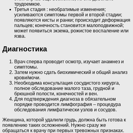
трудоемкое.
Третья стадия : необратимые изменения;
усиливаются симптомы первой и второй стадии;
появляются кисты и ранки; происходит деформация
пальцев; конечность становится малоподвижной;
может появиться экзема, рожистое воспаление или
язва.
Диагностика
Врач сперва проводит осмотр, изучает анамнез и
симптомы.
Затем нужно сдать биохимический и общий анализ
крови/мочи.
Необходима консультация сосудистого хирурга,
полное обследование малого таза, грудной и
брюшной полости, конечностей и вен.
Для подтверждения диагноза в обязательном
порядке проводится лимфография – процедура
обследования лимфатически узлов и сосудов.
Женщина, которой удалили грудь, должна быть готова к
появлению таких осложнений. Нужно сразу же
обращаться к врачу при первых тревожных признаках.