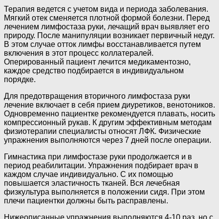
Терапия ведется с учетом вида и периода заболевания.
Мягкий отек сменяется плотной формой болезни. Перед
лечением лимфостаза руки, лечащий врач выявляет его
природу. После манипуляции возникает первичный недуг.
В этом случае отток лимфы восстанавливается путем
включения в этот процесс коллатералей.
Оперированный пациент лечится медикаментозно,
каждое средство подбирается в индивидуальном
порядке.
Для предотвращения вторичного лимфостаза руки
лечение включает в себя прием диуретиков, венотоников.
Одновременно пациентке рекомендуется плавать, носить
компрессионный рукав. К другим эффективным методам
физиотерапии специалисты относят ЛФК. Физические
упражнения выполняются через 7 дней после операции.
Гимнастика при лимфостазе руки продолжается и в
период реабилитации. Упражнения подбирает врач в
каждом случае индивидуально. С их помощью
повышается эластичность тканей. Вся лечебная
физкультура выполняется в положении сидя. При этом
плечи пациентки должны быть расправлены.
Нижеописанные упражнения выполняются 4-10 раз, но с