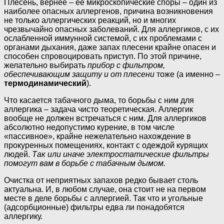
Плесень, вернее – ее микроскопические споры – один из
наиболее опасных аллергенов, причина возникновения
не только аллергических реакций, но и многих
чрезвычайно опасных заболеваний. Для аллергиков, с их
ослабленной иммунной системой, с их проблемами с
органами дыхания, даже запах плесени крайне опасен и
способен спровоцировать приступ. По этой причине,
желательно выбирать
прибор с фильтром,
обеспечивающим защиту и от плесени
тоже (а именно –
термодинамический
).
Что касается табачного дыма, то борьбы с ним для
аллергика – задача чисто теоретическая. Аллергик
вообще не должен встречаться с ним. Для аллергиков
абсолютно недопустимо курение, в том числе
«пассивное», крайне нежелательно нахождение в
прокуренных помещениях, контакт с одеждой курящих
людей.
Так или иначе электростатические фильтры
помогут вам в борьбе с табачным дымом.
Очистка от неприятных запахов редко бывает столь
актуальна. И, в любом случае, она стоит не на первом
месте в деле борьбы с аллергией. Так что и угольные
(адсорбционные) фильтры едва ли понадобятся
аллергику.