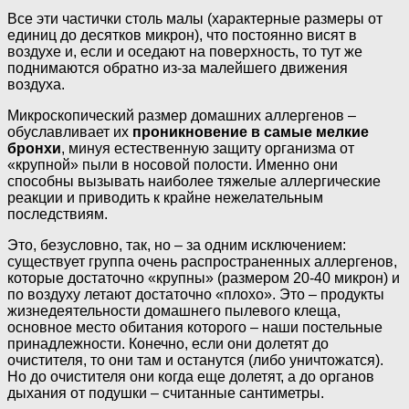
Все эти частички столь малы (характерные размеры от
единиц до десятков микрон), что постоянно висят в
воздухе и, если и оседают на поверхность, то тут же
поднимаются обратно из-за малейшего движения
воздуха.
Микроскопический размер домашних аллергенов –
обуславливает их
проникновение в самые мелкие
бронхи
, минуя естественную защиту организма от
«крупной» пыли в носовой полости. Именно они
способны вызывать наиболее тяжелые аллергические
реакции и приводить к крайне нежелательным
последствиям.
Это, безусловно, так, но – за одним исключением:
существует группа очень распространенных аллергенов,
которые достаточно «крупны» (размером 20-40 микрон) и
по воздуху летают достаточно «плохо». Это – продукты
жизнедеятельности домашнего пылевого клеща,
основное место обитания которого – наши постельные
принадлежности. Конечно, если они долетят до
очистителя, то они там и останутся (либо уничтожатся).
Но до очистителя они когда еще долетят, а до органов
дыхания от подушки – считанные сантиметры.