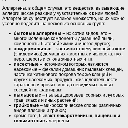
Аллергены, в общем случае, это вещества, вызывающие
аллергические реакции у чувствительных к ним людей.
Аллергенов существует великое множество, но их можно
условно поделить на несколько основных групп:
бытовые аллергены
– их сотни видов, это –
многочисленные компоненты домашней пыли,
компоненты бытовой химии и многое другое;
эпидермальные
– частички отшелушившейся кожи
(эпидермиса) домашних животных и человека, пух,
перо, шерсть и слюна животных и т.п.
инсектные
– источником которых являются
насекомые – фекалии домашних пылевых клещей,
частички хитинового покрова тех же клещей и
других насекомых, продукты жизнедеятельности
тараканов и прочих, иногда невидимых, наших
соседей по квартирам;
пыльцевые
– пыльца деревьев, сорных и луговых
трав, злаков и иных растений;
грибковые
– микроскопические споры различных
видов плесени и грибов;
кроме того, бывают
лекарственные, пищевые и
гельминтные
аллергены.