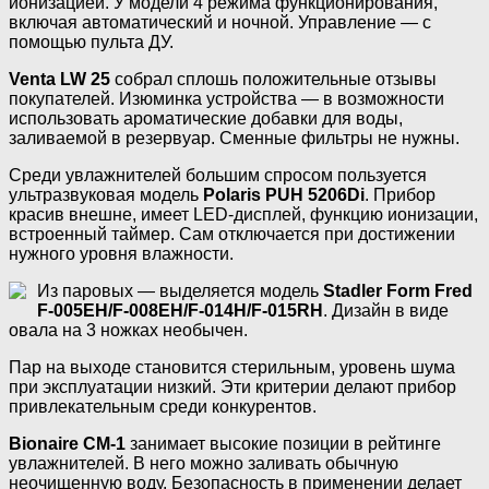
ионизацией. У модели 4 режима функционирования,
включая автоматический и ночной. Управление — с
помощью пульта ДУ.
Venta LW 25
собрал сплошь положительные отзывы
покупателей. Изюминка устройства — в возможности
использовать ароматические добавки для воды,
заливаемой в резервуар. Сменные фильтры не нужны.
Среди увлажнителей большим спросом пользуется
ультразвуковая модель
Polaris PUH 5206Di
. Прибор
красив внешне, имеет LED-дисплей, функцию ионизации,
встроенный таймер. Сам отключается при достижении
нужного уровня влажности.
Из паровых — выделяется модель
Stadler Form Fred
F-005EH/F-008EH/F-014H/F-015RH
. Дизайн в виде
овала на 3 ножках необычен.
Пар на выходе становится стерильным, уровень шума
при эксплуатации низкий. Эти критерии делают прибор
привлекательным среди конкурентов.
Bionaire CM-1
занимает высокие позиции в рейтинге
увлажнителей. В него можно заливать обычную
неочищенную воду. Безопасность в применении делает