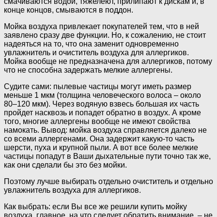
смачиваются водой, тяжелеют, прилипают к дискам и, в
конце концов, смываются в поддон.
Мойка воздуха привлекает покупателей тем, что в ней
заявлено сразу две функции. Но, к сожалению, не стоит
надеяться на то, что она заменит одновременно
увлажнитель и очиститель воздуха для аллергиков.
Мойка вообще не предназначена для аллергиков, потому
что не способна задержать мелкие аллергены.
Судите сами: пылевые частицы могут иметь размер
меньше 1 мкм (толщина человеческого волоса – около
80–120 мкм). Через водяную взвесь большая их часть
пройдет насквозь и попадет обратно в воздух. А кроме
того, многие аллергены вообще не имеют свойства
намокать. Вывод: мойка воздуха справляется далеко не
со всеми аллергенами. Она задержит какую-то часть
шерсти, пуха и крупной пыли. А вот все более мелкие
частицы попадут в Ваши дыхательные пути точно так же,
как они сделали бы это без мойки.
Поэтому лучше выбирать отдельно очиститель и отдельно
увлажнитель воздуха для аллергиков.
Как выбрать: если Вы все же решили купить мойку
воздуха, главное, на что следует обратить внимание, – не