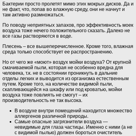
Бактерии просто пролетят мимо этих мокрых дисков. Да и
не факт, что, попав во влажную среду, они не начнут и
там активно размножаться.
По поводу неприятных запахов, про эффективность моек
воздуха тоже нечего положительного сказать. Далеко не
все газы растворяются в воде.
Плесень – все вышеперечисленное. Кроме того, влажная
среда только способствует ее распространению.
Но от чего же «моют» воздух мойки воздуха? От крупной
смачиваемой пыли, которая не особенно вредна для
человека, т.к. не в состоянии проникнуть в дальние
отделы легких и выводится из организма естественным
путем. Кроме того, на количестве видимой пыли,
скапливающейся на шкафу или под кроватью, мойки
воздуха тоже повлиять не смогут – их
производительность не так высока.
В воздухе внутри помещений находится множество
аллергенов различной природы.
Самые опасные загрязнители воздуха —
невидимые для глаза частицы. Именно с ними (а не
с видимой пылью) должен бороться очиститель