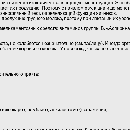
ри снижении их количества в периоды менструаций. Это об
ает их продукцию. Поэтому с началом овуляции и до менст
озинофильный тест, определяющий функции яичников.
 продукцию грудного молока, поэтому при лактации их уров
 медикаментозных средств: витаминов группы B, «Аспирина
ста, но колеблется незначительно (см. таблицу). Иногда о
требление коровьего молока. У новорожденных повышенные
ительного тракта;
 (токсокароз, лямблиоз, анкилостомоз) заражения;
гда становятся симптомом патологии. К примеру, обозначе