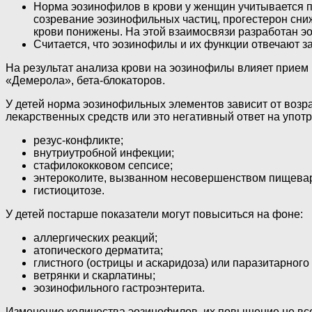
Норма эозинофилов в крови у женщин учитывается п
созревание эозинофильных частиц, прогестерон сниж
крови понижены. На этой взаимосвязи разработан э
Считается, что эозинофилы и их функции отвечают за
На результат анализа крови на эозинофилы влияет прием
«Демерола», бета-блокаторов.
У детей норма эозинофильных элементов зависит от возра
лекарственных средств или это негативный ответ на упо
резус-конфликте;
внутриутробной инфекции;
стафилококковом сепсисе;
энтероколите, вызванном несовершенством пищевар
гистиоцитозе.
У детей постарше показатели могут повыситься на фоне:
аллергических реакций;
атопического дерматита;
глистного (острицы и аскаридоза) или паразитарного
ветрянки и скарлатины;
эозинофильного гастроэнтерита.
Изменение количества эозинофилов, их повышение не все