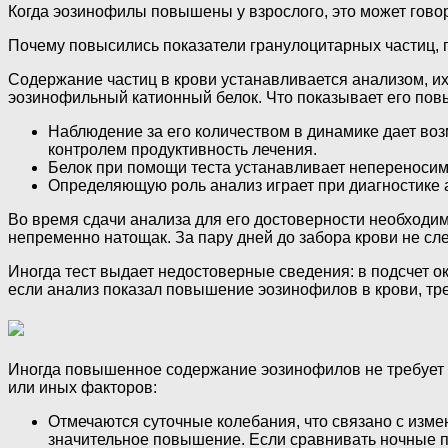
Когда эозинофилы повышены у взрослого, это может говор
Почему повысились показатели гранулоцитарных частиц, 
Содержание частиц в крови устанавливается анализом, и
эозинофильный катионный белок. Что показывает его по
Наблюдение за его количеством в динамике дает воз
контролем продуктивность лечения.
Белок при помощи теста устанавливает непереноси
Определяющую роль анализ играет при диагностике а
Во время сдачи анализа для его достоверности необходимо
непременно натощак. За пару дней до забора крови не сл
Иногда тест выдает недостоверные сведения: в подсчет 
если анализ показал повышение эозинофилов в крови, тр
Иногда повышенное содержание эозинофилов не требует не
или иных факторов:
Отмечаются суточные колебания, что связано с изм
значительное повышение. Если сравнивать ночные п