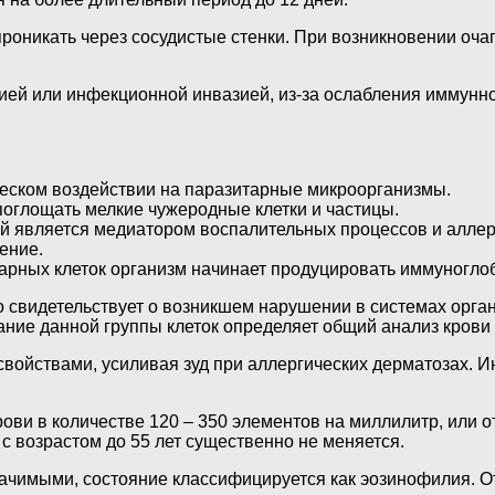
оникать через сосудистые стенки. При возникновении оча
гией или инфекционной инвазией, из-за ослабления иммунн
еском воздействии на паразитарные микроорганизмы.
поглощать мелкие чужеродные клетки и частицы.
ый является медиатором воспалительных процессов и алле
ение.
рных клеток организм начинает продуцировать иммуногло
свидетельствует о возникшем нарушении в системах орган
ание данной группы клеток определяет общий анализ крови
 свойствами, усиливая зуд при аллергических дерматозах
ови в количестве 120 – 350 элементов на миллилитр, или о
 с возрастом до 55 лет существенно не меняется.
начимыми, состояние классифицируется как эозинофилия. О