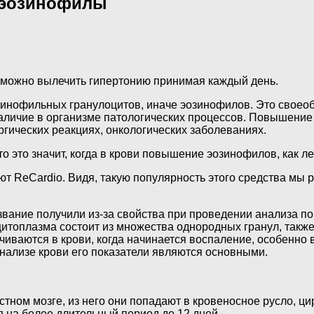
 эозинофилы
о можно вылечить гипертонию принимая каждый день.
зинофильных гранулоцитов, иначе эозинофилов. Это своеоб
аличие в организме патологических процессов. Повышение
гических реакциях, онкологических заболеваниях.
то это значит, когда в крови повышение эозинофилов, как л
ют ReCardio. Видя, такую популярность этого средства мы
ание получили из-за свойства при проведении анализа пог
цитоплазма состоит из множества однородных гранул, также
иваются в крови, когда начинается воспаление, особенно
нализе крови его показатели являются основными.
ном мозге, из него они попадают в кровеносное русло, цир
я на более длительный период до 12 дней.