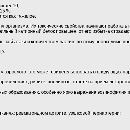
игает 10;
15 %;
тся как тяжелое.
 организма. Их токсические свойства начинают работать не
фильный катионный белок повышен, от его избытка страдают
еской атаки и количеством частиц, поэтому необходимо пон
це.
у взрослого, это может свидетельствовать о следующих на
 проявлениях, рините, поллинозе, ответе на прием лекарст
ных образованиях, особенно ярко выражена эозинофилия 
канях: ревматоидном артрите, узелковой периартерии;