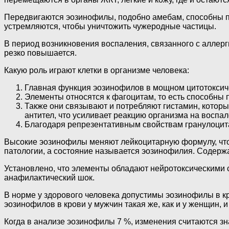
Передвигаются эозинофилы, подобно амебам, способны пр
устремляются, чтобы уничтожить чужеродные частицы.
В период возникновения воспаления, связанного с аллер
резко повышается.
Какую роль играют клетки в организме человека:
Главная функция эозинофилов в мощном цитотоксич
Элементы относятся к фагоцитам, то есть способны 
Также они связывают и потребляют гистамин, котор
антител, что усиливает реакцию организма на воспал
Благодаря репрезентативным свойствам гранулоцита
Высокие эозинофилы меняют лейкоцитарную формулу, что 
патологии, а состояние называется эозинофилия. Содерж
Установлено, что элементы обладают нейротоксическими
анафилактический шок.
В норме у здорового человека допустимы эозинофилы в кр
эозинофилов в крови у мужчин такая же, как и у женщин, и
Когда в анализе эозинофилы 7 %, изменения считаются з