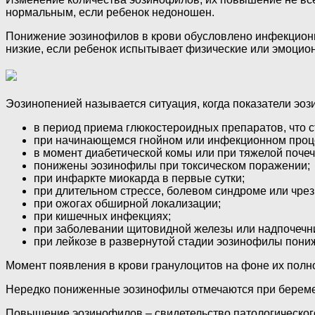
нормальным, если ребенок недоношен.
Понижение эозинофилов в крови обусловлено инфекционн
низкие, если ребенок испытывает физические или эмоцио
Эозинопенией называется ситуация, когда показатели эо
в период приема глюкостероидных препаратов, что с
при начинающемся гнойном или инфекционном проц
в момент диабетической комы или при тяжелой почеч
понижены эозинофилы при токсическом поражении;
при инфаркте миокарда в первые сутки;
при длительном стрессе, болевом синдроме или чрез
при ожогах обширной локализации;
при кишечных инфекциях;
при заболевании щитовидной железы или надпочечн
при лейкозе в развернутой стадии эозинофилы пониж
Момент появления в крови гранулоцитов на фоне их полн
Нередко пониженные эозинофилы отмечаются при беременн
Повышение эозинофилов – свидетельство патологического 