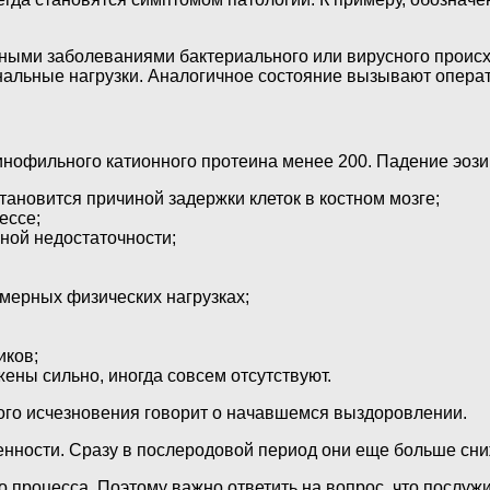
ыми заболеваниями бактериального или вирусного происх
нальные нагрузки. Аналогичное состояние вызывают опера
зинофильного катионного протеина менее 200. Падение эо
тановится причиной задержки клеток в костном мозге;
ессе;
ной недостаточности;
мерных физических нагрузках;
иков;
ены сильно, иногда совсем отсутствуют.
ого исчезновения говорит о начавшемся выздоровлении.
ости. Сразу в послеродовой период они еще больше снижаю
процесса. Поэтому важно ответить на вопрос, что послужи