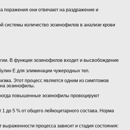
га поражения они отвечают на раздражение и
ой системы количество эозинофилов в анализе крови
ргии. В функции эозинофилов входит и высвобождение
булин Е для элиминации чужеродных тел.
изма. Этот процесс является одним из симптомов
 на эозинофилы.
. Иногда повышенные эозинофилы провоцируют
т 1 до 5 % от общего лейкоцитарного состава. Норма
т выраженности процесса зависит и стадия состояния: