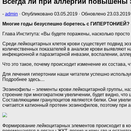
Всегда ли при аллергии повышены
-
admin
· Опубликовано
03.05.2019
· Обновлено
23.03.2019
Многие годы безуспешно боретесь с ГИПЕРТОНИЕЙ?
Глава Института: «Вы будете поражены, насколько прост
Среди лейкоцитарных клеток крови существует подвид эо
количественных показателей в анализе крови выявляют н
инфекционной и паразитарной инвазии, воспалении, аллер
Что это такое, почему происходит изменение их состава, ч
Для лечения гипертонии наши читатели успешно использу
Подробнее здесь…
Эозинофилы – элементы крови лейкоцитарной группы, назв
строение при многократном увеличении, будет видно, что 
Составляющими гранулоцитов являются белки. Они увелич
считается катионный протеин эозинофилов, поэтому при а
Формирование лейкоцитарных элементов происходит в кост
перемещаются в органы ЖКТ, легкие и кожу, где и остаютс