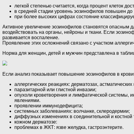
легкой степенью считается, когда процент клеток дост
в средней стадии уровень эозинофилов повышен до 
при более высоких цифрах состояние классифицируе
Активное увеличение эозинофилов становятся опасным для
воздействовать на органы, нейроны и ткани. Если эозино
развивается воспаление.
Проявление этих осложнений связано с участком аллергич
Норма для женщин, детей и мужчин представлена в табли
Если анализ показывает повышение эозинофилов в крови 
аллергических реакциях: дерматозах, астматических
паразитарной или глистной инвазии;
опухоли кроветворения и лимфатической системы, и
явлениями.
проявлении иммунодефицита;
системных заболеваниях: волчанке, склеродермии;
диффузных изменениях в соединительной и костной т
кожном дерматозе:
проблемах в ЖКТ: язве желудка, гастроэнтерите.