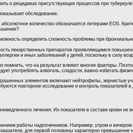
ить о рецидивах присутствующих процессов при туберкулез
показывает обследование.
х абсолютное количество обозначается литерами EOS. Кри
вышение?
можность определить сложность проблемы при бронхиально
мость лекарственных препаратов проявляющимся повышени
ллергии и иных заболеваний у детей, поскольку в силу воз
 помнить, что на результат влияют многие факторы. Поэто
едует употреблять алкоголь, сладости, важно избегать физ
окрашенных элементов включают нейтрофилы, зернистые уча
ебуются повторное исследование и контроль показателей в
медленного лечения. Их показатели в составе крови не вс
енением работы надпочечников. Например, утром и вечеро
оказатели, для первой половины характерно превышение н