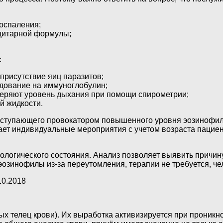
воспаления;
оцитарной формулы;
:
присутствие яиц паразитов;
едование на иммуноглобулин;
меряют уровень дыхания при помощи спирометрии;
й жидкости.
ыступающего провокатором повышенного уровня эозинофилов
чает индивидуальные мероприятия с учетом возраста пациен
логического состояния. Анализ позволяет выявить причину
 эозинофилы из-за переутомления, терапии не требуется, че
10.2018
х телец крови). Их выработка активизируется при проникн