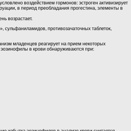
условлено воздействием гормонов: эстроген активизирует
руации, в период преобладания прогестина, элементы в
ень возрастает.
», сульфаниламидов, противозачаточных таблеток,
рганизм младенцев реагирует на прием некоторых
 эозинофилы в крови обнаруживаются при:
ние избытка эозинофилов в анализе крови считается