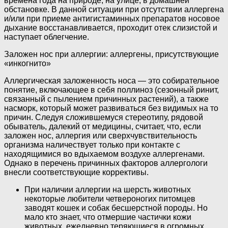
времена года на природе, на улице, в домашней
обстановке. В данной ситуации при отсутствии аллергена
и/или при приеме антигистаминных препаратов носовое
дыхание восстанавливается, проходит отек слизистой и
наступает облегчение.
Заложен нос при аллергии: аллергены, присутствующие
«инкогнито»
Аллергическая заложенность носа — это собирательное
понятие, включающее в себя поллиноз (сезонный ринит,
связанный с пылением причинных растений), а также
насморк, который может развиваться без видимых на то
причин. Следуя сложившемуся стереотипу, рядовой
обыватель, далекий от медицины, считает, что, если
заложен нос, аллергия или сверхчувствительность
организма наличествует только при контакте с
находящимися во вдыхаемом воздухе аллергенами.
Однако в перечень причинных факторов аллергологи
внесли соответствующие коррективы.
При наличии аллергии на шерсть животных
некоторые любители четвероногих питомцев
заводят кошек и собак бесшерстной породы. Но
мало кто знает, что отмершие частички кожи
животных, ежедневно теряющиеся в огромных