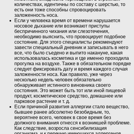
количествах, идентичны по составу с шерстью, то
есть они тоже способны спровоцировать
заложенность носа.
Если у человека время от времени нарушается
носовое дыхание или возникают приступы
беспричинного чихания или слезотечения,
необходимо выяснить, что провоцирует подобное
состояние. Для этого специалисты рекомендуют
завести специальный дневник и записывать в него
все, что было съедено и выпито накануне, какая
использовалась косметика и где именно проходила
прогулка на воздухе. Также в обязательном порядке
следует фиксировать дату и время каждого случая
заложенности носа. Как правило, уже через
несколько недель человек обязательно
обнаруживает истинного виновника своего
состояния. Это может быть тот или иной пищевой
продукт, косметическое средство, домашнее или
парковое растение и т. д.
Если причиной развития аллергии стало вещество,
бывшее ранее абсолютно безобидным, то,
вероятнее всего, человек в свое время без
должного внимания отнесся к возникшей проблеме.
Как следствие, возросла сенсибилизация
организма, и к перечню имеющихся аллергенов