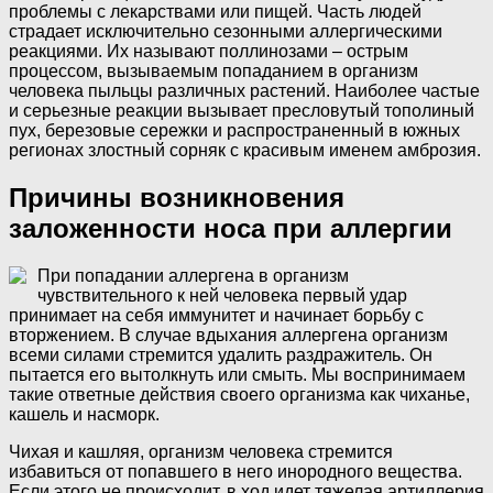
проблемы с лекарствами или пищей. Часть людей
страдает исключительно сезонными аллергическими
реакциями. Их называют поллинозами – острым
процессом, вызываемым попаданием в организм
человека пыльцы различных растений. Наиболее частые
и серьезные реакции вызывает пресловутый тополиный
пух, березовые сережки и распространенный в южных
регионах злостный сорняк с красивым именем амброзия.
Причины возникновения
заложенности носа при аллергии
При попадании аллергена в организм
чувствительного к ней человека первый удар
принимает на себя иммунитет и начинает борьбу с
вторжением. В случае вдыхания аллергена организм
всеми силами стремится удалить раздражитель. Он
пытается его вытолкнуть или смыть. Мы воспринимаем
такие ответные действия своего организма как чиханье,
кашель и насморк.
Чихая и кашляя, организм человека стремится
избавиться от попавшего в него инородного вещества.
Если этого не происходит, в ход идет тяжелая артиллерия