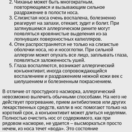
Чиханье может быть многократным,
повторяющимся и вызывающим сильное
раздражение в полости носа.
Слизистая носа очень воспалена, болезненно
реагирует на запахи, отекает, зудит и болит. При
затянувшемся аллергическом рините могут
появляться кровянистые выделения из-за
лопнувших поверхностных капилляров.
Отек распространяется не только на слизистые
оболочки носа, но и носоглотки. При сильной
аллергии может опухать все лицо, заплывать глаза,
появляться заложенность ушей.
Глаза воспаляются, возникает аллергический
конъюнктивит, иногда сопровождающийся
воспалением и раздражением нежной кожи век с
шелушением и болезненным покраснением.
В отличие от простудного насморка, аллергический
невозможно вылечить обычными способами. На него не
действует прогревание, прием антибиотиков или других
лекарственных средств, капли в нос помогают только на
короткий срок, а конъюнктивит может длиться неделями.
Полностью очистить нос от содержимого, как при
рядовом насморке, не удается – высморкаться просто
нечем, из носа течет «вода». Это состояние