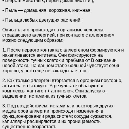
• Шерсть животных, перья домашних птиц;
• Пыль — домашняя, дорожная, книжная;
• Пыльца любых цветущих растений;
Описать, что происходит в организме человека,
страдающего аллергией, при контакте с аллергеном
можно следующим образом:
1. После первого контакта с аллергеном формируются и
накапливаются антитела. Они фиксируются на
поверхности тучных клеток и пребывают В ожидании
новой атаки. На данном этапе больной чувствует себя
хорошо, у него еще не закладывает нос.
2. Как только аллерген вторгается в организм повторно,
антитела его атакуют. В результате образуются
комплексы «антиген + антитело». Они запускают
выделение гистамина из тучных клеток.
3. Под воздействием гистамина и некоторых других
медиаторов аллергии происходят изменения в
функционировании ряда систем: сосуды сужаются,
капилляры расширяются и их проницаемость
существенно возрастает.