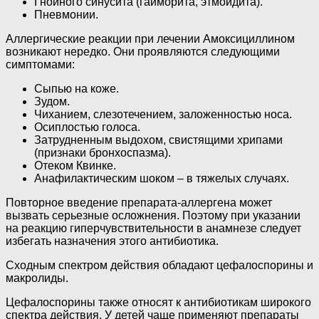
Гнойного синусита (гайморита, этмоидита).
Пневмонии.
Аллергические реакции при лечении Амоксициллином
возникают нередко. Они проявляются следующими
симптомами:
Сыпью на коже.
Зудом.
Чиханием, слезотечением, заложенностью носа.
Осиплостью голоса.
Затрудненным выдохом, свистящими хрипами
(признаки бронхоспазма).
Отеком Квинке.
Анафилактическим шоком – в тяжелых случаях.
Повторное введение препарата-аллергена может
вызвать серьезные осложнения. Поэтому при указании
на реакцию гиперчувствительности в анамнезе следует
избегать назначения этого антибиотика.
Сходным спектром действия обладают цефалоспорины и
макролиды.
Цефалоспорины также относят к антибиотикам широкого
спектра действия. У детей чаще применяют препараты