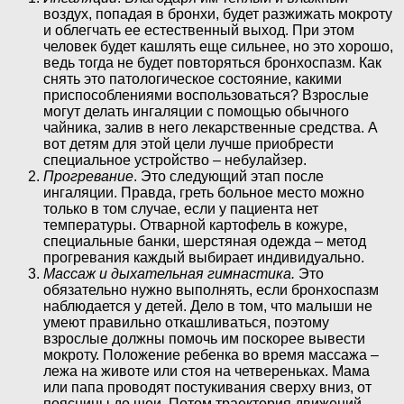
воздух, попадая в бронхи, будет разжижать мокроту
и облегчать ее естественный выход. При этом
человек будет кашлять еще сильнее, но это хорошо,
ведь тогда не будет повторяться бронхоспазм. Как
снять это патологическое состояние, какими
приспособлениями воспользоваться? Взрослые
могут делать ингаляции с помощью обычного
чайника, залив в него лекарственные средства. А
вот детям для этой цели лучше приобрести
специальное устройство – небулайзер.
Прогревание
. Это следующий этап после
ингаляции. Правда, греть больное место можно
только в том случае, если у пациента нет
температуры. Отварной картофель в кожуре,
специальные банки, шерстяная одежда – метод
прогревания каждый выбирает индивидуально.
Массаж и дыхательная гимнастика.
Это
обязательно нужно выполнять, если бронхоспазм
наблюдается у детей. Дело в том, что малыши не
умеют правильно откашливаться, поэтому
взрослые должны помочь им поскорее вывести
мокроту. Положение ребенка во время массажа –
лежа на животе или стоя на четвереньках. Мама
или папа проводят постукивания сверху вниз, от
поясницы до шеи. Потом траектория движений