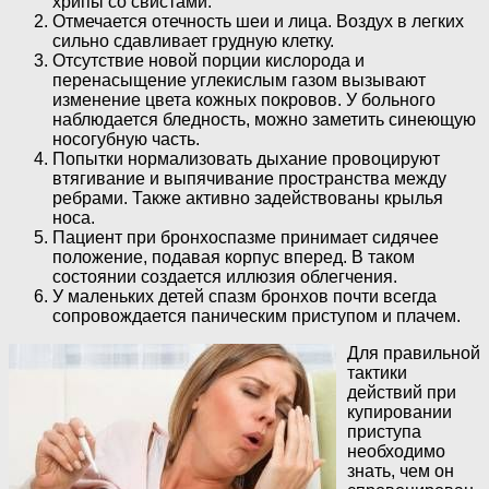
хрипы со свистами.
Отмечается отечность шеи и лица. Воздух в легких
сильно сдавливает грудную клетку.
Отсутствие новой порции кислорода и
перенасыщение углекислым газом вызывают
изменение цвета кожных покровов. У больного
наблюдается бледность, можно заметить синеющую
носогубную часть.
Попытки нормализовать дыхание провоцируют
втягивание и выпячивание пространства между
ребрами. Также активно задействованы крылья
носа.
Пациент при бронхоспазме принимает сидячее
положение, подавая корпус вперед. В таком
состоянии создается иллюзия облегчения.
У маленьких детей спазм бронхов почти всегда
сопровождается паническим приступом и плачем.
Для правильной
тактики
действий при
купировании
приступа
необходимо
знать, чем он