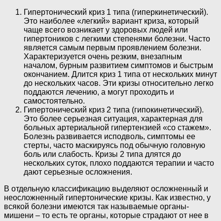
Гипертонический криз 1 типа (гиперкинетический).
Это наиболее «легкий» вариант криза, который
чаще всего возникает у здоровых людей или
гипертоников с легкими степенями болезни. Часто
является самым первым проявлением болезни.
Характеризуется очень резким, внезапным
началом, бурным развитием симптомов и быстрым
окончанием. Длится криз 1 типа от нескольких минут
до нескольких часов. Эти кризы относительно легко
поддаются лечению, а могут проходить и
самостоятельно.
Гипертонический криз 2 типа (гипокинетический).
Это более серьезная ситуация, характерная для
больных артериальной гипертензией «со стажем».
Болезнь развивается исподволь, симптомы ее
стерты, часто маскируясь под обычную головную
боль или слабость. Кризы 2 типа длятся до
нескольких суток, плохо поддаются терапии и часто
дают серьезные осложнения.
В отдельную классификацию выделяют осложненный и
неосложненный гипертонические кризы. Как известно, у
всякой болезни имеются так называемые органы-
мишени – то есть те органы, которые страдают от нее в