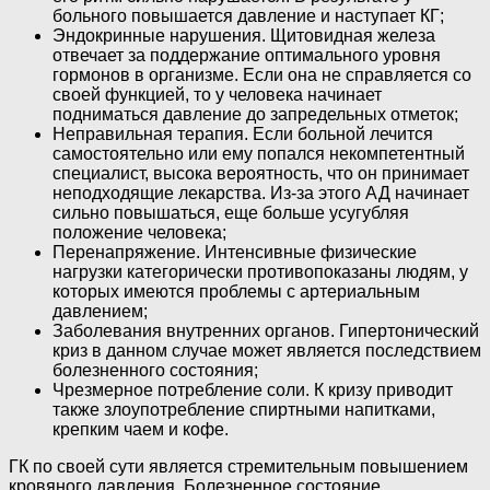
больного повышается давление и наступает КГ;
Эндокринные нарушения. Щитовидная железа
отвечает за поддержание оптимального уровня
гормонов в организме. Если она не справляется со
своей функцией, то у человека начинает
подниматься давление до запредельных отметок;
Неправильная терапия. Если больной лечится
самостоятельно или ему попался некомпетентный
специалист, высока вероятность, что он принимает
неподходящие лекарства. Из-за этого АД начинает
сильно повышаться, еще больше усугубляя
положение человека;
Перенапряжение. Интенсивные физические
нагрузки категорически противопоказаны людям, у
которых имеются проблемы с артериальным
давлением;
Заболевания внутренних органов. Гипертонический
криз в данном случае может является последствием
болезненного состояния;
Чрезмерное потребление соли. К кризу приводит
также злоупотребление спиртными напитками,
крепким чаем и кофе.
ГК по своей сути является стремительным повышением
кровяного давления. Болезненное состояние