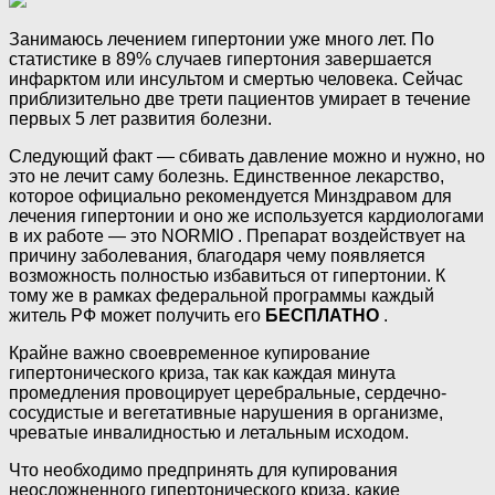
Занимаюсь лечением гипертонии уже много лет. По
статистике в 89% случаев гипертония завершается
инфарктом или инсультом и смертью человека. Сейчас
приблизительно две трети пациентов умирает в течение
первых 5 лет развития болезни.
Следующий факт — сбивать давление можно и нужно, но
это не лечит саму болезнь. Единственное лекарство,
которое официально рекомендуется Минздравом для
лечения гипертонии и оно же используется кардиологами
в их работе — это NORMIO . Препарат воздействует на
причину заболевания, благодаря чему появляется
возможность полностью избавиться от гипертонии. К
тому же в рамках федеральной программы каждый
житель РФ может получить его
БЕСПЛАТНО
.
Крайне важно своевременное купирование
гипертонического криза, так как каждая минута
промедления провоцирует церебральные, сердечно-
сосудистые и вегетативные нарушения в организме,
чреватые инвалидностью и летальным исходом.
Что необходимо предпринять для купирования
неосложненного гипертонического криза, какие