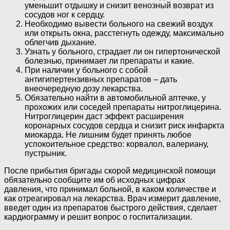
уменьшит отдышку и снизит венозный возврат из
сосудов ног к сердцу.
Необходимо вывести больного на свежий воздух
или открыть окна, расстегнуть одежду, максимально
облегчив дыхание.
Узнать у больного, страдает ли он гипертонической
болезнью, принимает ли препараты и какие.
При наличии у больного с собой
антигипертензивных препаратов – дать
внеочередную дозу лекарства.
Обязательно найти в автомобильной аптечке, у
прохожих или соседей препараты нитроглицерина.
Нитроглицерин даст эффект расширения
коронарных сосудов сердца и снизит риск инфаркта
миокарда. Не лишним будет принять любое
успокоительное средство: корвалол, валериану,
пустрыник.
После прибытия бригады скорой медицинской помощи
обязательно сообщите им об исходных цифрах
давления, что принимал больной, в каком количестве и
как отреагировал на лекарства. Врач измерит давление,
введет один из препаратов быстрого действия, сделает
кардиограмму и решит вопрос о госпитализации.