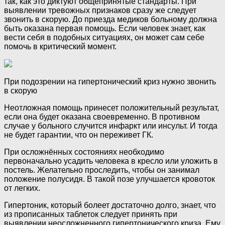
так, как это диктуют общепринятые стандарты. При
выявлении тревожных признаков сразу же следует
звонить в скорую. До приезда медиков больному должна
быть оказана первая помощь. Если человек знает, как
вести себя в подобных ситуациях, он может сам себе
помочь в критический момент.
При подозрении на гипертонический криз нужно звонить
в скорую
Неотложная помощь принесет положительный результат,
если она будет оказана своевременно. В противном
случае у больного случится инфаркт или инсульт. И тогда
не будет гарантии, что он переживет ГК.
При осложнённых состояниях необходимо
первоначально усадить человека в кресло или уложить в
постель. Желательно проследить, чтобы он занимал
положение полусидя. В такой позе улучшается кровоток
от легких.
Гипертоник, который болеет достаточно долго, знает, что
из прописанных таблеток следует принять при
выявлении неосложненного гипертонического криза. Ему