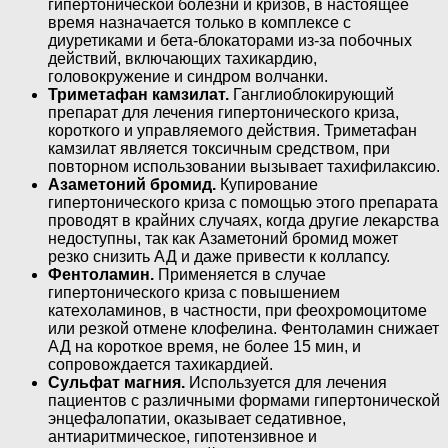
гипертонической болезни и кризов, в настоящее
время назначается только в комплексе с
диуретиками и бета-блокаторами из-за побочных
действий, включающих тахикардию,
головокружение и синдром волчанки.
Триметафан камзилат.
Ганглиоблокирующий
препарат для лечения гипертонического криза,
короткого и управляемого действия. Триметафан
камзилат является токсичным средством, при
повторном использовании вызывает тахифилаксию.
Азаметоний бромид.
Купирование
гипертонического криза с помощью этого препарата
проводят в крайних случаях, когда другие лекарства
недоступны, так как Азаметоний бромид может
резко снизить АД и даже привести к коллапсу.
Фентоламин.
Применяется в случае
гипертонического криза с повышением
катехоламинов, в частности, при феохромоцитоме
или резкой отмене клофелина. Фентоламин снижает
АД на короткое время, не более 15 мин, и
сопровождается тахикардией.
Сульфат магния.
Используется для лечения
пациентов с различными формами гипертонической
энцефалопатии, оказывает седативное,
антиаритмическое, гипотензивное и