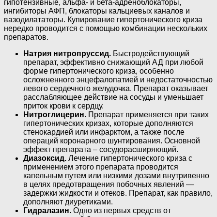
гипотензивные, альфа- и бета-адреноблокаторы,
ингибиторы АФП, блокаторы кальциевых каналов и
вазодилататоры. Купирование гипертонического криза
нередко проводится с помощью комбинации нескольких
препаратов.
Натрия нитропруссид.
Быстродействующий
препарат, эффективно снижающий АД при любой
форме гипертонического криза, особенно
осложненного энцефалопатией и недостаточностью
левого сердечного желудочка. Препарат оказывает
расслабляющее действие на сосуды и уменьшает
приток крови к сердцу.
Нитроглицерин.
Препарат применяется при таких
гипертонических кризах, которые дополняются
стенокардией или инфарктом, а также после
операций коронарного шунтирования. Основной
эффект препарата – сосудорасширяющий.
Диазоксид.
Лечение гипертонического криза с
применением этого препарата проводится
капельным путем или низкими дозами внутривенно
в целях предотвращения побочных явлений —
задержки жидкости и отеков. Препарат, как правило,
дополняют диуретиками.
Гидралазин.
Одно из первых средств от