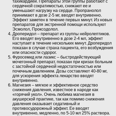
тахикардией. Препараты этой группы работают с
сердечной сократимостью, снижают ее и
уменьшают нагрузку на сердце. Пропранолол
принимают в дозе 2-5 мг, вводят внутривенно.
Эффект заметен в течение первых минут. Из новых
препаратов для экстренной помощи используют
Эсмолол, Проксодолол.
Дроперидол – препарат из группы нейролептиков.
Его вводят внутривенно в дозе 2-4 мл, эффект
наступает в течение нескольких минут. Дроперидол
показан в случае страха пациента, его возбуждения
или опасности судорог.
Фуросемид или лазикс – быстродействующий
мочегонный препарат, показан при кризах больным
с застойной сердечной недостаточностью или
почечным давлением. Дозы составляют 40-80 мг,
для ускорения эффекта лекарство вводят
внутривенно.
Магнезия – мягкое и эффективное средство
снижения давления, известное в народе как
«горячий укол». Очень любима магнезия в
акушерской практике, так как помимо снижения
давления оказывает седативный и
противосудорожный эффект. Ее вводят
внутривенно, медленно, по 5-10 мл 25% раствора.