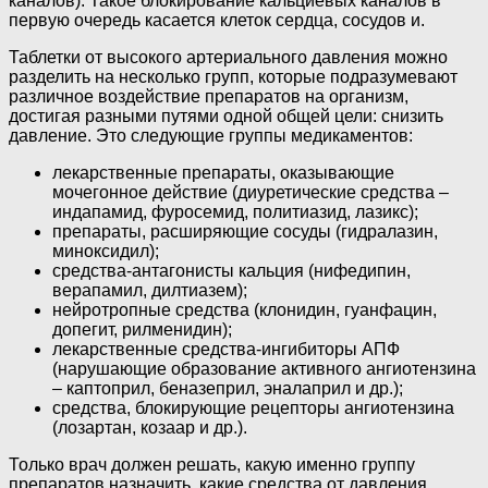
каналов). Такое блокирование кальциевых каналов в
первую очередь касается клеток сердца, сосудов и.
Таблетки от высокого артериального давления можно
разделить на несколько групп, которые подразумевают
различное воздействие препаратов на организм,
достигая разными путями одной общей цели: снизить
давление. Это следующие группы медикаментов:
лекарственные препараты, оказывающие
мочегонное действие (диуретические средства –
индапамид, фуросемид, политиазид, лазикс);
препараты, расширяющие сосуды (гидралазин,
миноксидил);
средства-антагонисты кальция (нифедипин,
верапамил, дилтиазем);
нейротропные средства (клонидин, гуанфацин,
допегит, рилменидин);
лекарственные средства-ингибиторы АПФ
(нарушающие образование активного ангиотензина
– каптоприл, беназеприл, эналаприл и др.);
средства, блокирующие рецепторы ангиотензина
(лозартан, козаар и др.).
Только врач должен решать, какую именно группу
препаратов назначить, какие средства от давления