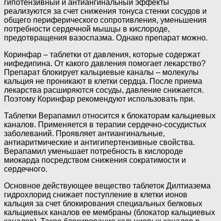
гипотензивный и антиангинальный эффекты
реализуются за счет снижения тонуса стенки сосудов и
общего периферического сопротивления, уменьшения
потребности сердечной мышцы в кислороде,
предотвращения вазоспазма. Однако препарат можно.
Коринфар – таблетки от давления, которые содержат
нифедипина. От какого давления помогает лекарство?
Препарат блокирует кальциевые каналы – молекулы
кальция не проникают в клетки сердца. После приема
лекарства расширяются сосуды, давление снижается.
Поэтому Коринфар рекомендуют использовать при.
Таблетки Верапамил относится к блокаторам кальциевых
каналов. Применяется в терапии сердечно-сосудистых
заболеваний. Проявляет антиангинальные,
антиаритмические и антигипертензивные свойства.
Верапамил уменьшает потребность в кислороде
миокарда посредством снижения сократимости и
сердечного.
Основное действующее вещество таблеток Дилтиазема
гидрохлорид снижает поступление в клетки ионов
кальция за счет блокирования специальных белковых
кальциевых каналов ее мембраны (блокатор кальциевых