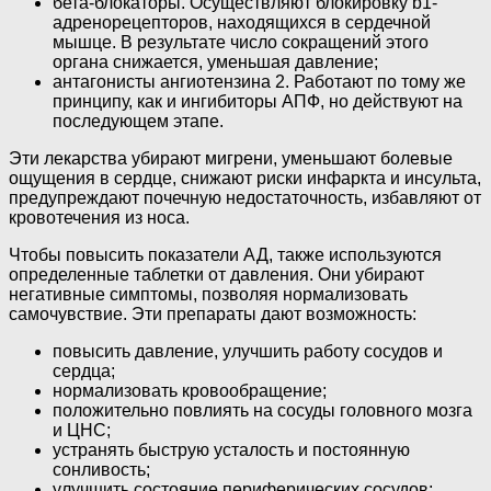
бета-блокаторы. Осуществляют блокировку b1-
адренорецепторов, находящихся в сердечной
мышце. В результате число сокращений этого
органа снижается, уменьшая давление;
антагонисты ангиотензина 2. Работают по тому же
принципу, как и ингибиторы АПФ, но действуют на
последующем этапе.
Эти лекарства убирают мигрени, уменьшают болевые
ощущения в сердце, снижают риски инфаркта и инсульта,
предупреждают почечную недостаточность, избавляют от
кровотечения из носа.
Чтобы повысить показатели АД, также используются
определенные таблетки от давления. Они убирают
негативные симптомы, позволяя нормализовать
самочувствие. Эти препараты дают возможность:
повысить давление, улучшить работу сосудов и
сердца;
нормализовать кровообращение;
положительно повлиять на сосуды головного мозга
и ЦНС;
устранять быструю усталость и постоянную
сонливость;
улучшить состояние периферических сосудов;