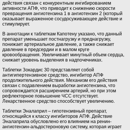
действия связан с конкурентным ингибированием
активности АПФ, что приводит к снижению скорости
превращения ангиотензина 1 в ангиотензин 2 (который
оказывает выраженное сосудосуживающее действие и
стимулирует.
В аннотации к таблеткам Капотену указано, что данный
препарат уменьшает постнагрузку и преднагрузку,
понижает артериальное давление, а также снижает
давление в предсердии и в малом круге
кровообращения. Увеличивает минутный объем сердца,
снижает уровень выделения в надпочечниках.
Таблетки Зокардис 30 представляет собой
антигипертензивное средство, ингибитор АПФ
продолжительного действия. Механизм его действия
связан с подавлением выработки ангиотензина, что
сопровождается расширением артерий, но при этом
рефлекторное повышение ЧСС отсутствует.
Лекарственное средство способствует увеличению.
Таблетки Эналаприл – гипотензивный препарат,
относящийся к классу ингибиторов АПФ. Действие
Эналаприла обусловлено его влиянием на ренин-
ангиотензин-альдостероновую систему, которая играет