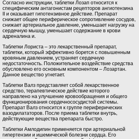
Согласно инструкции, таблетки Лозап относится к
специфическим антагонистам рецепторов ангиотензина
II и оказывает гипотензивное действие. Препарат
снижает общее периферическое сопротивление сосудов,
снижает артериальное давление, уменьшает нагрузку на
сердечную мышцу, уменьшает содержание в крови
адреналина и.
Таблетки Лориста – это лекарственный препарат,
таблетки, который эффективно борется с повышенным
кровяным давлением, устраняет сердечную
недостаточность. Положительное воздействие средства
обусловлено его основным компонентом – Лозартан.
Данное вещество угнетает.
Таблетки Валз представляет собой лекарственное
средство, терапевтическое действие которого
направлено на улучшение кровообращения и общего
функционирования сердечнососудистой системы.
Препарат Валз относится к группе периферических
вазодилататоров. После приема таблетки внутрь,
действующие вещества препарата быстро.
Таблетки Амлодипин применяется при артериальной
гипертензии и ишемической болезни сердца. Его