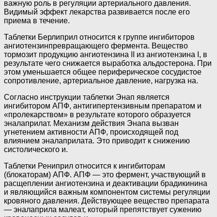
важную роль в регуляции артериального давления.
Видимый эффект лекарства развивается после его
приема в течение.
Таблетки Берлиприл относится к группе ингибиторов
ангиотензинпревращающего фермента. Вещество
тормозит продукцию ангиотензина II из ангиотензина I, в
результате чего снижается выработка альдостерона. При
этом уменьшается общее периферическое сосудистое
сопротивление, артериальное давление, нагрузка на.
Согласно инструкции таблетки Энап является
ингибитором АПФ, антигипертензивным препаратом и
«пролекарством» в результате которого образуется
эналаприлат. Механизм действия Энапа вызван
угнетением активности АПФ, происходящей под
влиянием эналаприлата. Это приводит к снижению
систолического и.
Таблетки Рениприл относится к ингибиторам
(блокаторам) АПФ. АПФ — это фермент, участвующий в
расщеплении ангиотензина и деактивации брадикинина
и являющийся важным компонентом системы регуляции
кровяного давления. Действующее вещество препарата
— эналаприла малеат, который препятствует сужению