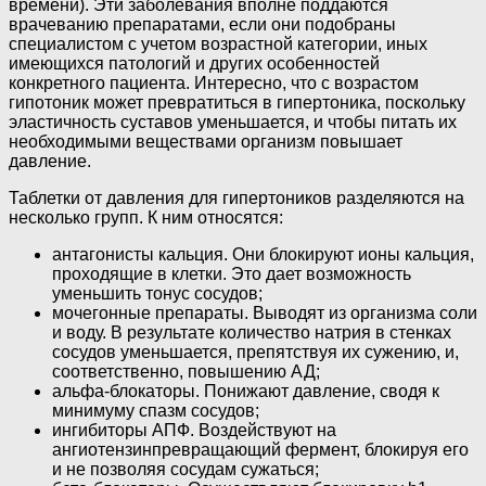
времени). Эти заболевания вполне поддаются
врачеванию препаратами, если они подобраны
специалистом с учетом возрастной категории, иных
имеющихся патологий и других особенностей
конкретного пациента. Интересно, что с возрастом
гипотоник может превратиться в гипертоника, поскольку
эластичность суставов уменьшается, и чтобы питать их
необходимыми веществами организм повышает
давление.
Таблетки от давления для гипертоников разделяются на
несколько групп. К ним относятся:
антагонисты кальция. Они блокируют ионы кальция,
проходящие в клетки. Это дает возможность
уменьшить тонус сосудов;
мочегонные препараты. Выводят из организма соли
и воду. В результате количество натрия в стенках
сосудов уменьшается, препятствуя их сужению, и,
соответственно, повышению АД;
альфа-блокаторы. Понижают давление, сводя к
минимуму спазм сосудов;
ингибиторы АПФ. Воздействуют на
ангиотензинпревращающий фермент, блокируя его
и не позволяя сосудам сужаться;