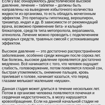
Если у вас обнаружилось диастолическое высокое
давление, лечение – таблетки – должны быть
направлены на выведение избыточного количества
жидкости из организма, то есть обладать мочегонным
эффектом. Это препараты гипотиазид, верошпирон,
триампур, индап и др. В зависимости от рекомендаций
врача, возможно применение бета- и кальций-
блокаторов, средств типа метопролола, верапамила,
атенолола. Лечение можно проводить с подключением
народных средств, травяных смесей с успокаивающим
эффектом.
Высокое давление — это достаточно распространённое
заболевание, особенно среди женщин после сорока лет.
Как болезнь, высокое давление проявляется достаточно
медленно. Всё начинается с того, что человек ощущает
слабость, головокружение, потом появляется плохой сон,
быстрая утомляемость, онемение пальцев, кровь
приливает к голове, начинает казаться, что перед
глазами мелькают маленькие «мушки».
Данная стадия может длиться в течение нескольких лет.
Потом в организме человека появляются почечная и
сердечная недостаточность, в мозгу нарушается
кровообращение. Если на данной начальной стадии не