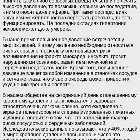
принять каких-либо серьезных вмешательств и не лечить
высокое давление, то возможны серьезные последствия,
к ним относят даже инфаркт. При таких последствиях
организм может полностью перестать работать, то есть
функционировать. На последних стадиях гипертонии
человек может даже умереть.
В наше время повышенное давление встречается у
многих людей. К этому явлению необходимо относиться
очень серьезно, поскольку оно повышает риск
возникновения инфаркта миокарда, инсульта, грозит
нарушениями сознания, развитием почечной или
сердечной недостаточности. Кроме того, повышенное
давление влечет за собой изменения в стеночках сосудов
и сетчатке глаза, что в свою очередь может привести к
ухудшению зрения и слепоте.
В нашем обществе на сегодняшний день к повышенному
кровяному давлению как к показателю здоровья
относятся очень легкомысленно, хотя ежедневно с
экранов телевизоров и в специализированных печатных
изданиях говорится о том, что это важнейший фактор
риска сосудистых и сердечных заболеваний.
Исследовательские данные показывают, что у 40% людей
в мире кровяное давление повышено, и число это