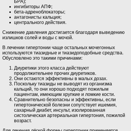
БРА);
ингибиторы АПФ;
бета-адреноблокаторы;
антагонисты кальция;
центрального действия.
Снижение давления достигается благодаря выведению
излишков солей и воды с мочой.
В лечении гипертонии чаще остальных мочегонных
используются тиазидные и тиазидоподобные средства.
Обусловлено это такими причинами:
Диуретики этого класса действуют
продолжительнее прочих диуретиков.
Они остаются эффективны в малых дозах.
Поскольку тиазиды не выводят из организма
кальций, то они хорошо подходят пожилым
пациентам, имеющим хрупкие и ломкие кости.
Сравнительно безопасны и эффективны, если
гипертонической болезни сопутствует ишемия,
сахарный диабет, инсульт, изолированная
систолическая артериальная гипертония, пожилой
возраст.
Для лечения лёгкой формы гипертонии применяется