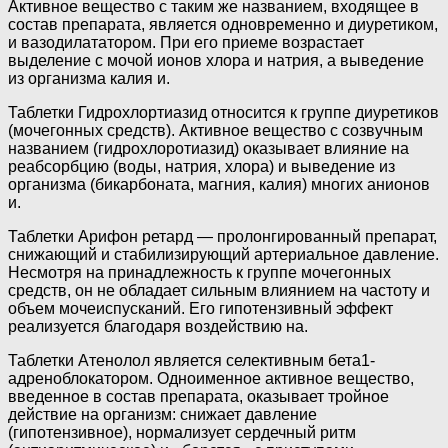
Активное вещество с таким же названием, входящее в
состав препарата, является одновременно и диуретиком,
и вазодилататором. При его приеме возрастает
выделение с мочой ионов хлора и натрия, а выведение
из организма калия и.
Таблетки Гидрохлортиазид относится к группе диуретиков
(мочегонных средств). Активное вещество с созвучным
названием (гидрохлоротиазид) оказывает влияние на
реабсорбцию (воды, натрия, хлора) и выведение из
организма (бикарбоната, магния, калия) многих анионов
и.
Таблетки Арифон ретард — пролонгированный препарат,
снижающий и стабилизирующий артериальное давление.
Несмотря на принадлежность к группе мочегонных
средств, он не обладает сильным влиянием на частоту и
объем мочеиспусканий. Его гипотензивный эффект
реализуется благодаря воздействию на.
Таблетки Атенолол является селективным бета1-
адреноблокатором. Одноименное активное вещество,
введенное в состав препарата, оказывает тройное
действие на организм: снижает давление
(гипотензивное), нормализует сердечный ритм