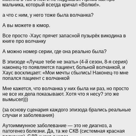
мальчика, который всегда кричал «Волки!».
а что с ним, у него тоже была волчанка?
А вы можете в юмор.
Все просто -Хаус прячет запасной пузырёк викодина в
книге про волчанку
А можно номер серии, где она реально была?
В эпизоде «Лучше тебе не знать» (4-й сезон, 8-я серия)
наконец-то появляется пациент, больной волчанкой, и
Хаус восклицает: «Мои мечты сбылись! Наконец-то мне
попался пациент с волчанкой
Мне кажется, что волчанка у них была ни раз, но просто
не все их дела показывают. Хотя что я несу? это же
вымысел)))
(за основу сценария каждого эпизода брались реальные
случаи и заболевания)
Аутоиммунное заболевание — это не диагноз, а
патогенез болезни. Да, та же СКВ (системная красная