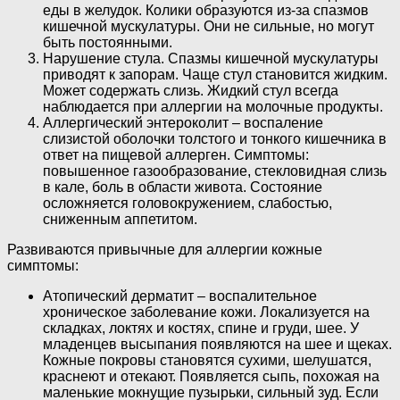
еды в желудок. Колики образуются из-за спазмов
кишечной мускулатуры. Они не сильные, но могут
быть постоянными.
Нарушение стула. Спазмы кишечной мускулатуры
приводят к запорам. Чаще стул становится жидким.
Может содержать слизь. Жидкий стул всегда
наблюдается при аллергии на молочные продукты.
Аллергический энтероколит – воспаление
слизистой оболочки толстого и тонкого кишечника в
ответ на пищевой аллерген. Симптомы:
повышенное газообразование, стекловидная слизь
в кале, боль в области живота. Состояние
осложняется головокружением, слабостью,
сниженным аппетитом.
Развиваются привычные для аллергии кожные
симптомы:
Атопический дерматит – воспалительное
хроническое заболевание кожи. Локализуется на
складках, локтях и костях, спине и груди, шее. У
младенцев высыпания появляются на шее и щеках.
Кожные покровы становятся сухими, шелушатся,
краснеют и отекают. Появляется сыпь, похожая на
маленькие мокнущие пузырьки, сильный зуд. Если