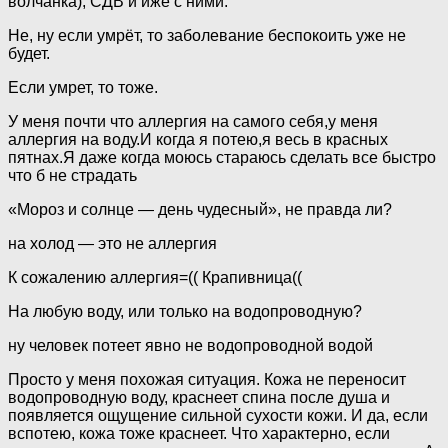
волчанка), СДВ и иже с ними.
Не, ну если умрёт, то заболевание беспокоить уже не
будет.
Если умрет, то тоже.
У меня почти что аллергия на самого себя,у меня
аллергия на воду.И когда я потею,я весь в красных
пятнах.Я даже когда моюсь стараюсь сделать все быстро
что б не страдать
«Мороз и солнце — день чудесный», не правда ли?
на холод — это не аллергия
К сожалению аллергия=(( Крапивница((
На любую воду, или только на водопроводную?
ну человек потеет явно не водопроводной водой
Просто у меня похожая ситуация. Кожа не переносит
водопроводную воду, краснеет спина после душа и
появляется ощущение сильной сухости кожи. И да, если
вспотею, кожа тоже краснеет. Что характерно, если