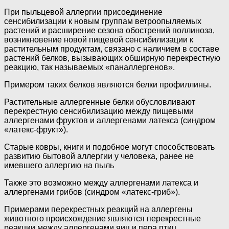
При пыльцевой аллергии присоединение
сенсибилизации к новым группам ветроопыляемых
растений и расширение сезона обострений поллиноза,
возникновение новой пищевой сенсибилизации к
растительным продуктам, связано с наличием в составе
растений белков, вызывающих обширную перекрестную
реакцию, так называемых «паналлергенов».
Примером таких белков являются белки профиллины.
Растительные аллергенные белки обусловливают
перекрестную сенсибилизацию между пищевыми
аллергенами фруктов и аллергенами латекса (синдром
«латекс-фрукт»).
Старые ковры, книги и подобное могут способствовать
развитию бытовой аллергии у человека, ранее не
имевшего аллергию на пыль
Также это возможно между аллергенами латекса и
аллергенами грибов (синдром «латекс-гриб»).
Примерами перекрестных реакций на аллергены
животного происхождение являются перекрестные
реакции между аллергенами яиц и пера птиц,