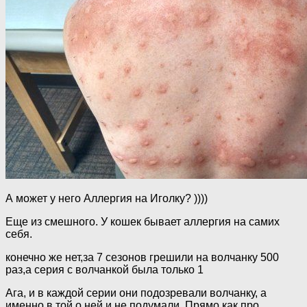
А может у него Аллергия на Иголку? ))))
Еще из смешного. У кошек бывает аллергия на самих
себя.
конечно же нет,за 7 сезонов грешили на волчанку 500
раз,а серия с волчанкой была только 1
Ага, и в каждой серии они подозревали волчанку, а
именно в той о ней и не подумали. Прямо как про