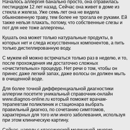
Началось аллергия банально просто, она отравилась
пестицидом 12 лет назад. Сейчас она живет в доме из
стекла и железа. Уже семь лет она не видела
обыкновенную траву, тем более не трогала ее руками. Ей
также нельзя плакать, потому, что собственные слезы и
пот для нее тоже аллергены.
Кушать она может только натуральные продукты, в
которых нет и следа искусственных компонентов, а пить
только дистиллированную воду.
С мужем ей можно встречаться только раз в неделю, и то,
после прохождения им достаточно сложных
«очистительных» процедур. Нет речи о том, чтобы он
принес даже легкий запах, даже волосы он должен мыть
в очищенной воде.
Для более точной дифференциальной диагностики
аллергии посетите уникальный справочник-онлайн
www.diagnos-online.ru который поможет врачам-
терапевтам поликлиник и стационара выбрать
правильный диагноз, по сочетанию симптомов,
характерных для того или иного заболевания, используя
при этом клиническую картину.
Сейчас, наряду с классической медициной, многие