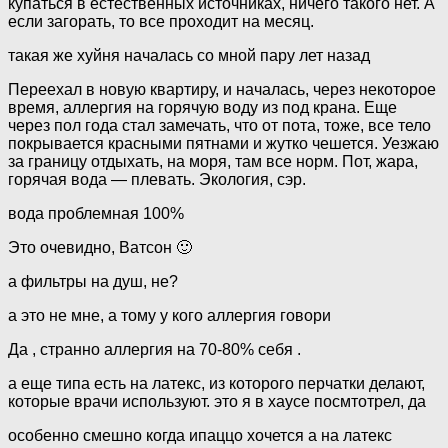
купаться в естественных источниках, ничего такого нет. А
если загорать, то все проходит на месяц.
такая же хуйня началась со мной пару лет назад
Переехал в новую квартиру, и началась, через некоторое
время, аллергия на горячую воду из под крана. Еще
через пол года стал замечать, что от пота, тоже, все тело
покрывается красными пятнами и жутко чешется. Уезжаю
за границу отдыхать, на моря, там все норм. Пот, жара,
горячая вода — плевать. Экология, сэр.
вода проблемная 100%
Это очевидно, Ватсон 🙂
а фильтры на душ, не?
а это не мне, а тому у кого аллергия говори
Да , странно аллергия на 70-80% себя .
а еще типа есть на латекс, из которого перчатки делают,
которые врачи используют. это я в хаусе посмтотрел, да
особенно смешно когда ипаццо хочется а на латекс