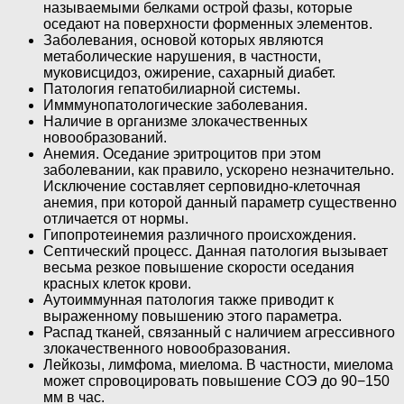
называемыми белками острой фазы, которые
оседают на поверхности форменных элементов.
Заболевания, основой которых являются
метаболические нарушения, в частности,
муковисцидоз, ожирение, сахарный диабет.
Патология гепатобилиарной системы.
Имммунопатологические заболевания.
Наличие в организме злокачественных
новообразований.
Анемия. Оседание эритроцитов при этом
заболевании, как правило, ускорено незначительно.
Исключение составляет серповидно-клеточная
анемия, при которой данный параметр существенно
отличается от нормы.
Гипопротеинемия различного происхождения.
Септический процесс. Данная патология вызывает
весьма резкое повышение скорости оседания
красных клеток крови.
Аутоиммунная патология также приводит к
выраженному повышению этого параметра.
Распад тканей, связанный с наличием агрессивного
злокачественного новообразования.
Лейкозы, лимфома, миелома. В частности, миелома
может спровоцировать повышение СОЭ до 90−150
мм в час.