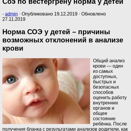
Соэ по вестергрену норма у детей
-
admin
· Опубликовано
19.12.2019
· Обновлено
27.11.2019
Норма СОЭ у детей – причины
возможных отклонений в анализе
крови
Общий анализ
крови — один
из самых
доступных,
быстрых и
безопасных
способов
оценить работу
внутренних
органов и
общее
состояние
ребёнка. После
получения бланка с результатами анализов родители, как