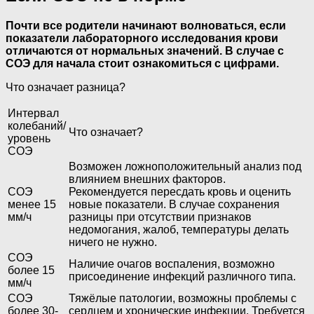
Почти все родители начинают волноваться, если
показатели лабораторного исследования крови
отличаются от нормальных значений. В случае с
СОЭ для начала стоит ознакомиться с цифрами.
Что означает разница?
Интервал
колебаний/
Что означает?
уровень
СОЭ
Возможен ложноположительный анализ под
влиянием внешних факторов.
СОЭ
Рекомендуется пересдать кровь и оценить
менее 15
новые показатели. В случае сохранения
мм/ч
разницы при отсутствии признаков
недомогания, жалоб, температуры делать
ничего не нужно.
СОЭ
Наличие очагов воспаления, возможно
более 15
присоединение инфекций различного типа.
мм/ч
СОЭ
Тяжёлые патологии, возможны проблемы с
более 30-
сердцем и хронические инфекции. Требуется