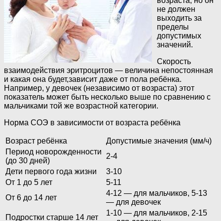
возраста, но он
не должен
выходить за
пределы
допустимых
значений.
Скорость
взаимодействия эритроцитов — величина непостоянная
и какая она будет,зависит даже от пола ребёнка.
Например, у девочек (независимо от возраста) этот
показатель может быть несколько выше по сравнению с
мальчиками той же возрастной категории.
Норма СОЭ в зависимости от возраста ребёнка
Возраст ребёнка
Допустимые значения (мм/ч)
Период новорожденности
2-4
(до 30 дней)
Дети первого года жизни
3-10
От 1 до 5 лет
5-11
4-12 — для мальчиков, 5-13
От 6 до 14 лет
— для девочек
1-10 — для мальчиков, 2-15
Подростки старше 14 лет