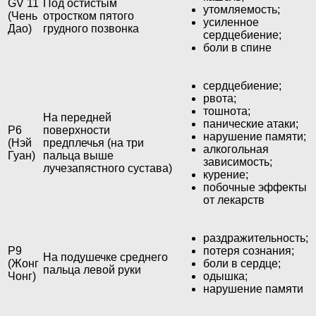
GV 11
Под остистым
утомляемость;
(Чень
отростком пятого
усиленное
Дао)
грудного позвонка
сердцебиение;
боли в спине
сердцебиение;
рвота;
тошнота;
На передней
панические атаки;
P6
поверхности
нарушение памяти;
(Нэй
предплечья (на три
алкогольная
Гуан)
пальца выше
зависимость;
лучезапястного сустава)
курение;
побочные эффекты
от лекарств
раздражительность;
P9
потеря сознания;
На подушечке среднего
(Жонг
боли в сердце;
пальца левой руки
Чонг)
одышка;
нарушение памяти