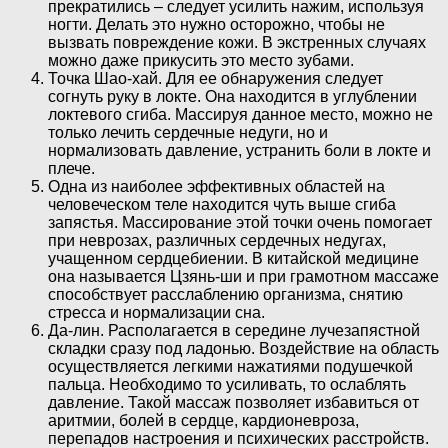
прекратились – следует усилить нажим, используя
ногти. Делать это нужно осторожно, чтобы не
вызвать повреждение кожи. В экстренных случаях
можно даже прикусить это место зубами.
Точка Шао-хай. Для ее обнаружения следует
согнуть руку в локте. Она находится в углублении
локтевого сгиба. Массируя данное место, можно не
только лечить сердечные недуги, но и
нормализовать давление, устранить боли в локте и
плече.
Одна из наиболее эффективных областей на
человеческом теле находится чуть выше сгиба
запястья. Массирование этой точки очень помогает
при неврозах, различных сердечных недугах,
учащенном сердцебиении. В китайской медицине
она называется Цзянь-ши и при грамотном массаже
способствует расслаблению организма, снятию
стресса и нормализации сна.
Да-лин. Располагается в середине лучезапястной
складки сразу под ладонью. Воздействие на область
осуществляется легкими нажатиями подушечкой
пальца. Необходимо то усиливать, то ослаблять
давление. Такой массаж позволяет избавиться от
аритмии, болей в сердце, кардионевроза,
перепадов настроения и психических расстройств.