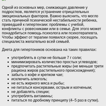
Одной из основных мер, снижающих давление у
подростков, является устранение отрицательных
эмоциональных факторов. Важно выяснить, что могло
стать причиной психической нестабильности ребенка,
приведшей к гипертензии: проблемы с учебой,
конфликты с ровесниками или в семье. Для этого может
понадобиться помощь психолога или психотерапевта.
Чтобы эффект от терапии появился скорее, посещать
специалиста желательно всей семьей.
Диета для гипертоников основана на таких правилах:
употреблять в сутки не больше 7 г соли;
минимизировать количество простых углеводов;
предпочитать растительные жиры (не меньше трети
рациона жиров растительного происхождения);
забыть о кофе и крепком чае;
исключить алкоголь;
не есть жирного мяса и рыбы;
не питаться консервами, острым и копченым;
не добавлять специи;
употреблять витамины;
питаться по дробному принципу (4–5 раз в сутки).