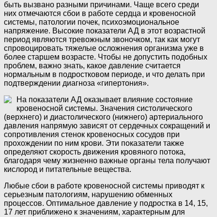
быть вызвано разными причинами. Чаще всего среди
них отмечаются сбои в работе сердца и кровеносной
системы, патологии почек, психоэмоциональное
напряжение. Высокие показатели АД в этот возрастной
период являются тревожным звоночком, так как могут
спровоцировать тяжелые осложнения организма уже в
более старшем возрасте. Чтобы не допустить подобных
проблем, важно знать, какое давление считается
нормальным в подростковом периоде, и что делать при
подтверждении диагноза «гипертония».
На показатели АД оказывает влияние состояние
кровеносной системы. Значения систолического
(верхнего) и диастолического (нижнего) артериального
давления напрямую зависят от сердечных сокращений и
сопротивления стенок кровеносных сосудов при
прохождении по ним крови. Эти показатели также
определяют скорость движения кровяного потока,
благодаря чему жизненно важные органы тела получают
кислород и питательные вещества.
Любые сбои в работе кровеносной системы приводят к
серьезным патологиям, нарушению обменных
процессов. Оптимальное давление у подростка в 14, 15,
17 лет приближено к значениям, характерным для