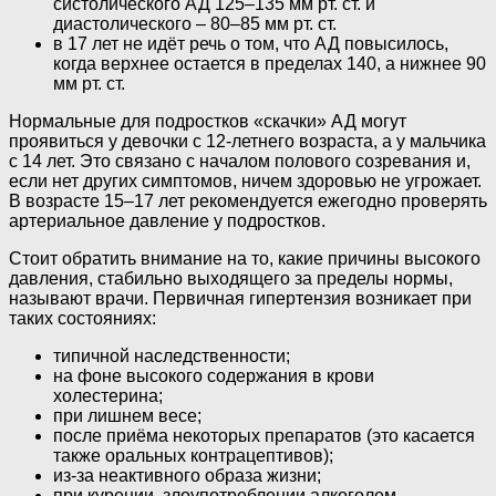
систолического АД 125–135 мм рт. ст. и
диастолического – 80–85 мм рт. ст.
в 17 лет не идёт речь о том, что АД повысилось,
когда верхнее остается в пределах 140, а нижнее 90
мм рт. ст.
Нормальные для подростков «скачки» АД могут
проявиться у девочки с 12-летнего возраста, а у мальчика
с 14 лет. Это связано с началом полового созревания и,
если нет других симптомов, ничем здоровью не угрожает.
В возрасте 15–17 лет рекомендуется ежегодно проверять
артериальное давление у подростков.
Стоит обратить внимание на то, какие причины высокого
давления, стабильно выходящего за пределы нормы,
называют врачи. Первичная гипертензия возникает при
таких состояниях:
типичной наследственности;
на фоне высокого содержания в крови
холестерина;
при лишнем весе;
после приёма некоторых препаратов (это касается
также оральных контрацептивов);
из-за неактивного образа жизни;
при курении, злоупотреблении алкоголем.