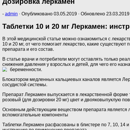
Дозировка леркамен
-
admin
· Опубликовано
03.05.2019
· Обновлено
23.03.2019
Таблетки 10 и 20 мг Леркамен: инст
В этой медицинской статье можно ознакомиться с лекарс
10 и 20 мг, от чего помогает лекарство, какие существу
препарата и его состав.
В статье врачи и потребители могут оставлять только реа
снижения давления у взрослых и детей, для чего его назн
беременности.
Блокатором медленных кальциевых каналов является Лерк
сосудистой системы.
Препарат Леркамен выпускается в лекарственной форме та
розовый (для дозировки 20 мг) цвет и двояковыпуклую пов
Основным действующим веществом препарата является лерк
вспомогательные компоненты
Таблетки Леркамен расфасованы в блистере по 7, 10, 14 и
инструкцию по применению препарата.