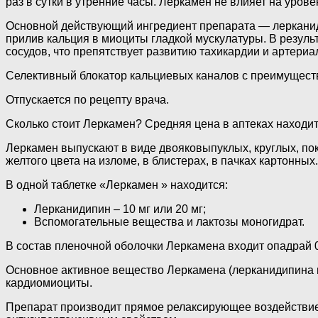
раз в сутки в утренние часы. Леркамен не влияет на уров
Основной действующий ингредиент препарата — лерканид
прилив кальция в миоциты гладкой мускулатуры. В резул
сосудов, что препятствует развитию тахикардии и артериа
Селективный блокатор кальциевых каналов с преимущест
Отпускается по рецепту врача.
Сколько стоит Леркамен? Средняя цена в аптеках находит
Леркамен выпускают в виде двояковыпуклых, круглых, покр
желтого цвета на изломе, в блистерах, в пачках картонных.
В одной таблетке «Леркамен » находится:
Лерканидипин – 10 мг или 20 мг;
Вспомогательные вещества и лактозы моногидрат.
В состав пленочной оболочки Леркамена входит опадрай 02
Основное активное вещество Леркамена (лерканидипина г
кардиомиоциты.
Препарат производит прямое релаксирующее воздействие