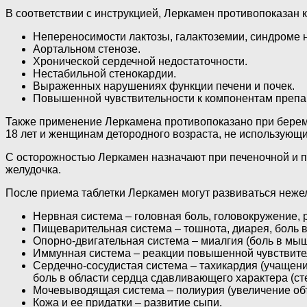
В соответствии с инструкцией, Леркамен противопоказан 
Непереносимости лактозы, галактоземии, синдроме 
Аортальном стенозе.
Хронической сердечной недостаточности.
Нестабильной стенокардии.
Выраженных нарушениях функции печени и почек.
Повышенной чувствительности к компонентам препа
Также применение Леркамена противопоказано при береме
18 лет и женщинам детородного возраста, не использую
С осторожностью Леркамен назначают при печеночной и п
желудочка.
После приема таблетки Леркамен могут развиваться неже
Нервная система – головная боль, головокружение, 
Пищеварительная система – тошнота, диарея, боль в
Опорно-двигательная система – миалгия (боль в мыш
Иммунная система – реакции повышенной чувствите
Сердечно-сосудистая система – тахикардия (учащен
боль в области сердца сдавливающего характера (с
Мочевыводящая система – полиурия (увеличение объ
Кожа и ее придатки – развитие сыпи.