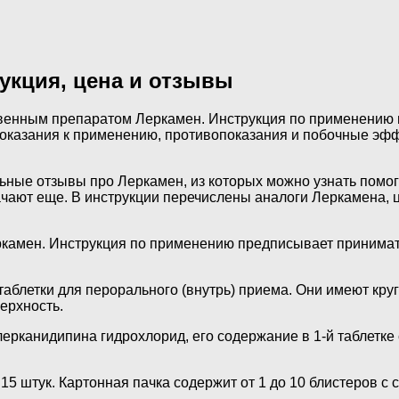
рукция, цена и отзывы
твенным препаратом Леркамен. Инструкция по применению п
ют показания к применению, противопоказания и побочные 
льные отзывы про Леркамен, из которых можно узнать помог
ачают еще. В инструкции перечислены аналоги Леркамена, ц
амен. Инструкция по применению предписывает принимать т
блетки для перорального (внутрь) приема. Они имеют круг
ерхность.
анидипина гидрохлорид, его содержание в 1-й таблетке сос
 15 штук. Картонная пачка содержит от 1 до 10 блистеров с