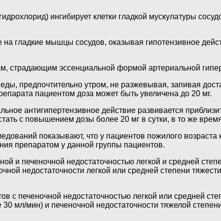
идрохлорид) ингибирует клетки гладкой мускулатуры сосуд
 на гладкие мышцы сосудов, оказывая гипотензивное дейс
ам, страдающим эссенциальной формой артериальной гиперт
 еды, предпочтительно утром, не разжевывая, запивая дост
репарата пациентом доза может быть увеличена до 20 мг.
альное антигипертензивное действие развивается приблизи
тать с повышением дозы более 20 мг в сутки, в то же вре
едований показывают, что у пациентов пожилого возраста 
ния препаратом у данной группы пациентов.
ой и печеночной недостаточностью легкой и средней степе
очной недостаточности легкой или средней степени тяжести,
ов с печеночной недостаточностью легкой или средней сте
е 30 мл/мин) и печеночной недостаточности тяжелой степе