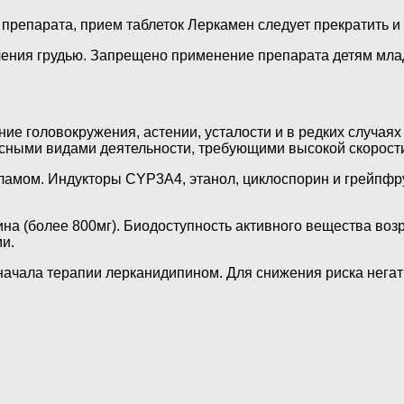
репарата, прием таблеток Леркамен следует прекратить и о
ения грудью. Запрещено применение препарата детям млад
е головокружения, астении, усталости и в редких случаях
асными видами деятельности, требующими высокой скорост
ламом. Индукторы CYP3А4, этанол, циклоспорин и грейпфр
на (более 800мг). Биодоступность активного вещества воз
и.
 начала терапии лерканидипином. Для снижения риска нег