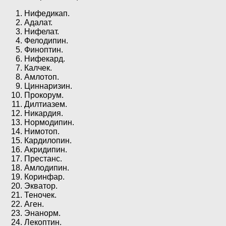
Нифедикап.
Адалат.
Нифелат.
Фелодипин.
Финоптин.
Нифекард.
Калчек.
Амлотоп.
Циннаризин.
Прокорум.
Дилтиазем.
Никардия.
Нормодипин.
Нимотоп.
Кардилопин.
Акридипин.
Престанс.
Амлодипин.
Коринфар.
Экватор.
Теночек.
Аген.
Энанорм.
Лекоптин.