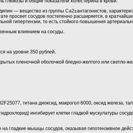
ень глюкозы и общие показатели холестерина в крови.
ипин — вещество из группы Са2±антагонистов, характери
ьтате просвет сосудов постепенно расширяется, в кратчай
льной гипертензии, то есть стойкого повышения артериальн
венным влиянием на сосуды.
ся на уровне 350 рублей.
ытых пленочной оболочкой бледно-желтого или светло-желто
F25077, титана диоксид, макрогол 6000, оксид железа, тал
идрохлорид) ингибирует клетки гладкой мускулатуры сосуд
 на гладкие мышцы сосудов, оказывая гипотензивное дейс