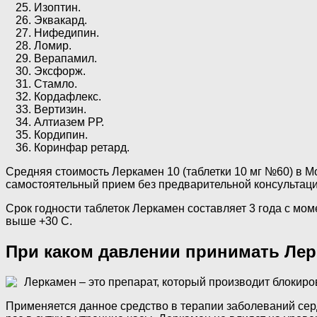
Изоптин.
Эквакард.
Нифедипин.
Ломир.
Верапамил.
Эксфорж.
Стамло.
Кордафлекс.
Вертизин.
Алтиазем РР.
Кордипин.
Коринфар ретард.
Средняя стоимость Леркамен 10 (таблетки 10 мг №60) в Мо
самостоятельный прием без предварительной консультаци
Срок годности таблеток Леркамен составляет 3 года с мом
выше +30 С.
При каком давлении принимать Лер
Леркамен – это препарат, который производит блокир
Применяется данное средство в терапии заболеваний серд