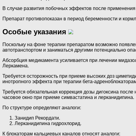
В случае развития побочных эффектов после применения п
Препарат противопоказан в период беременности и кормл
Особые указания
Поскольку на фоне терапии препаратом возможно появлени
автотранспортом и заниматься другими потенциально оп
Абсорбция медикамента усиливается при лечении мидазо
Леркамена.
Требуется осторожность при приеме высоких доз циметиди
инотропного эффекта при терапии бета-адреноблокаторам
Требуется обязательная коррекция дозы дигоксина после
часовое окно при приеме симвастатина и лерканидипина.
По структуре определяют аналоги:
Занидип Рекордати.
Лерканидипина гидрохлорид.
К блокаторам кальциевых каналов относят аналоги: