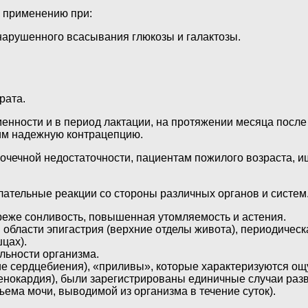
к применению при:
нарушенного всасывания глюкозы и галактозы.
рата.
нности и в период лактации, на протяжении месяца после 
щим надежную контрацепцию.
очечной недостаточности, пациентам пожилого возраста, и
лательные реакции со стороны различных органов и систем
реже сонливость, повышенная утомляемость и астения.
 области эпигастрия (верхние отделы живота), периодическ
цах).
льности организма.
ие сердцебиения), «приливы», которые характеризуются ощ
тенокардия), были зарегистрированы единичные случаи раз
ема мочи, выводимой из организма в течение суток).