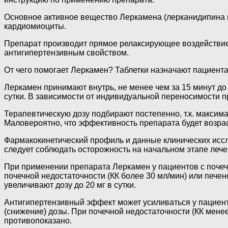
Основное активное вещество Леркамена (лерканидипина г
кардиомиоциты.
Препарат производит прямое релаксирующее воздействие
антигипертензивным свойством.
От чего помогает Леркамен? Таблетки назначают пациент
Леркамен принимают внутрь, не менее чем за 15 минут до
сутки. В зависимости от индивидуальной переносимости п
Терапевтическую дозу подбирают постепенно, т.к. максим
Маловероятно, что эффективность препарата будет возрас
Фармакокинетический профиль и данные клинических иссл
следует соблюдать осторожность на начальном этапе лече
При применении препарата Леркамен у пациентов с почечн
почечной недостаточности (КК более 30 мл/мин) или печен
увеличивают дозу до 20 мг в сутки.
Антигипертензивный эффект может усиливаться у пациент
(снижение) дозы. При почечной недостаточности (КК мене
противопоказано.